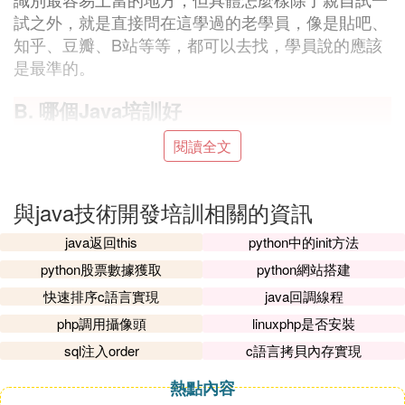
試之外，就是直接問在這學過的老學員，像是貼吧、
知乎、豆瓣、B站等等，都可以去找，學員說的應該
是最準的。
B. 哪個Java培訓好
對於Java崗位而言，無論是就業前景還是薪資待遇都
閱讀全文
非常可觀，因此也吸引了很多人想要學習這門技術。
但是面對眾多的Java培訓機構不知道怎麼選擇也不知
與java技術開發培訓相關的資訊
道哪家Java培訓機構更靠譜，還有人考慮是去大型Ja
va培訓機構還是小型Java培訓機構，應該去北京這種
java返回this
python中的init方法
大城市參加Java培訓還是就在自己原有的小城市節約
python股票數據獲取
python網站搭建
開支成本參加Java培訓機構呢？
快速排序c語言實現
java回調線程
小編認為在選擇Java培訓機構的時候如果你那不準，
php調用攝像頭
linuxphp是否安裝
選擇大型Java培訓機構要比小型Java培訓機構好，建
sql注入order
c語言拷貝內存實現
議一定要實地考察，可能看到的未必是真的，至於去
北京還是在自己原有的城市學習Java開發，如果經濟
熱點內容
條件允許選擇來北京等大城市是不錯的，如果你選擇