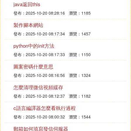
java返回this
了一家大型Java培訓機構會在全國各地都有分中心，
在當地培訓Java也是不錯的。
發布：2025-10-20 08:28:16
瀏覽：1185
昌平北大青鳥Java培訓機構現在可以免費試學，免費
製作腳本網站
試學之後在考慮是否參加是對自己的負責。
發布：2025-10-20 08:17:34
瀏覽：1457
昌平北大青鳥Java培訓採用「因材施教，分級培優」
python中的init方法
讓所有人都可以學會，只有自己真正的學會掌握了Ja
發布：2025-10-20 08:17:33
瀏覽：1150
va技能才能找到工作，有了真才實學才能晉升才能升
職加薪。
圖案密碼什麼意思
昌平北大青鳥Java培訓班分為：零基礎Java培訓班也
發布：2025-10-20 08:16:56
瀏覽：1324
就是Java就業班、Java晉升班也就是Java培優班針
怎麼清理微信視頻緩存
對有一定Java基礎的學員。還有Java才高班是Java
的大神級班次。學員完全可以根據自己的情況選擇Ja
發布：2025-10-20 08:12:37
瀏覽：1182
va培訓。
c語言編譯器怎麼看執行過程
昌平北大青鳥Java培訓班還有全日制班、周末班、崗
發布：2025-10-20 08:00:32
瀏覽：1544
前培訓班昌平北大青鳥開設各種Java培訓班只為滿足
不同Java學員的需求，只有學員多的Java培訓機構才
郵箱如何填寫發信伺服器