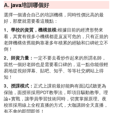
A.
java
培訓哪個好
選擇一個適合自己的培訓機構，同時性價比高的最
好，那麼就需要看這幾點：
根據目前的經濟形勢來
1、學校的資質，機構規模:
看，其實有很多小機構都是岌岌可危的，只有正規的
老牌機構依舊能夠靠著多年積累的經驗和口碑屹立不
倒！
一定不要去看炒作起來的所謂名師，
2、師資力量：
當然一個好老師也是需要看口碑的，這一點你能很輕
易地從視頻彈幕、貼吧、知乎、等等社交網站上得
知！
正式上課前最好能夠有面試試聽更為
3、授課模式：
保險，面授班採用PDT教學法，即項目驅動教學。理
論+實戰，讓學員學習技術同時，切實掌握原理。夜
校班採用線上全程直播的方式，大咖講師全天直播，
有不會的即問即答！