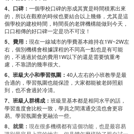
一個學校口碑的形成其實是時間積累出來
4、口碑：
的，所以在觀察的時候也要結合以上幾條，尤其是這
個學校的建校時間，時間長的老牌機構能做到今天，
口口相傳的好口碑一定是功不可沒！
現在一線城市的學費基本維持在1W~2W左
5、費用：
右，個別機構會根據課程的不同高一點也是有可能
的，不過過於低的費用1W以下的還是需要慎重考
慮，不靠譜的幾率很大。
40人左右的小班教學是最
6、班級大小和學習氛圍：
合適的，學習氛圍也能保證，大家都能被老師照顧
到，也不會過於冷清。
班級里基本都是相同水平的話，
7、班級人群構成：
學習進度會比較一致，學員之間溝通交流也會更容
易。學習氛圍會更融洽一些。
現在很多機構都有這個功能，也是最容易
8、就業：
識別最容易上當的地方，但具體怎麼樣除了親自試一