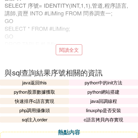
SELECT 序號= IDENTITY(INT,1,1),管道,程序語言,
講師,資歷 INTO #LiMing FROM 問券調查一;
GO
SELECT * FROM #LiMing;
GO
DROP TABLE #LiMing;
閱讀全文
GO
/*方法五使用 SQL Server 2005 獨有的ROW_NUMB
與sql查詢結果序號相關的資訊
ER() OVER () 語法搭配 CTE （一般數據表表達式，
就是 WITH 那段語法）選取序號2 ~ 4 的數據*/
java返回this
python中的init方法
WITH
python股票數據獲取
python網站搭建
排序後的圖書 AS (SELECT ROW_NUMBER() OVE
快速排序c語言實現
java回調線程
R (ORDER BY 客戶編號 DESC) AS 序號,
php調用攝像頭
linuxphp是否安裝
客戶編號,公司名稱 FROM 客戶) SELECT * FROM
sql注入order
c語言拷貝內存實現
排序後的圖書 WHERE 序號 BETWEEN 2 AND 4;
GO
熱點內容