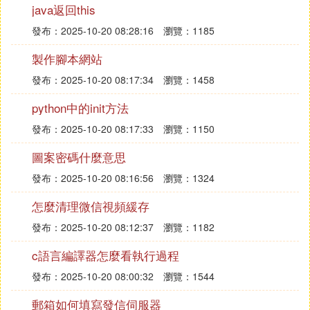
❷ 問一個sql查詢,如何給查詢結果加上序號
java返回this
發布：2025-10-20 08:28:16
瀏覽：1185
SQL Server 下
製作腳本網站
SELECTROW_NUMBER()OVER(ORDERBYID)ROWNU,A1FROMTA1
發布：2025-10-20 08:17:34
瀏覽：1458
解說：在這里，TA1是一個表，A1是表中的一個欄
python中的init方法
位，表的另一個欄位為ID本用於自增這兒用來排序。
發布：2025-10-20 08:17:33
瀏覽：1150
SQL Server 中的ROW_NUMBER() 得到一個查詢出
的順序，但這個函數要求給出一個查的排序方案，因
圖案密碼什麼意思
為SQL Server的
存儲
是無關順序的。
發布：2025-10-20 08:16:56
瀏覽：1324
怎麼清理微信視頻緩存
在Oracle里，本就有rownum。可直接用：
發布：2025-10-20 08:12:37
瀏覽：1182
SELECTrownum,A1FROMTA1
c語言編譯器怎麼看執行過程
發布：2025-10-20 08:00:32
瀏覽：1544
其它的
資料庫
可能有別的方案，不一而論。
郵箱如何填寫發信伺服器