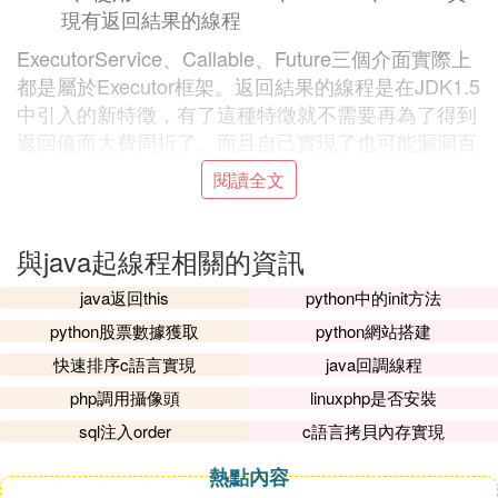
現有返回結果的線程
ExecutorService、Callable、Future三個介面實際上
都是屬於Executor框架。返回結果的線程是在JDK1.5
中引入的新特徵，有了這種特徵就不需要再為了得到
返回值而大費周折了。而且自己實現了也可能漏洞百
出。
閱讀全文
可返回值的任務必須實現Callable介面。類似的，無
返回值的任務必須實現Runnable介面。
與java起線程相關的資訊
執行Callable任務後，可以獲取一個Future的對象，
java返回this
python中的init方法
在該對象上調用get就可以獲取到Callable任務返回的
Object了。
python股票數據獲取
python網站搭建
快速排序c語言實現
java回調線程
注意：get方法是阻塞的，即：線程無返回結果，get
方法會一直等待。
php調用攝像頭
linuxphp是否安裝
sql注入order
c語言拷貝內存實現
再結合線程池介面ExecutorService就可以實現傳說
中有返回結果的多線程了。
熱點內容