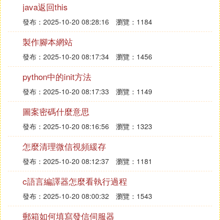
C. 在JAVA中線程到底起到什麼作用
java返回this
發布：2025-10-20 08:28:16
瀏覽：1184
這是javaeye上非常經典的關於線程的帖子，寫的非
常通俗易懂的，適合任何讀計算機的同學.
製作腳本網站
線程同步
發布：2025-10-20 08:17:34
瀏覽：1456
我們可以在計算機上運行各種計算機軟體程序。每一
python中的init方法
個運行的程序可能包括多個獨立運行的線程（Threa
發布：2025-10-20 08:17:33
瀏覽：1149
d）。
圖案密碼什麼意思
線程（Thread）是一份獨立運行的程序，有自己專用
的運行棧。線程有可能和其他線程共享一些資源，比
發布：2025-10-20 08:16:56
瀏覽：1323
如，內存，文件，
資料庫
等。
怎麼清理微信視頻緩存
當多個線程同時讀寫同一份共享資源的時候，可能會
引起沖突。這時候，我們需要引入線程「同步」機
發布：2025-10-20 08:12:37
瀏覽：1181
制，即各位線程之間要有個先來後到，不能一窩蜂擠
c語言編譯器怎麼看執行過程
上去搶作一團。
發布：2025-10-20 08:00:32
瀏覽：1543
同步這個詞是從英文synchronize（使同時發生）翻
譯過來的。我也不明白為什麼要用這個很容易引起誤
郵箱如何填寫發信伺服器