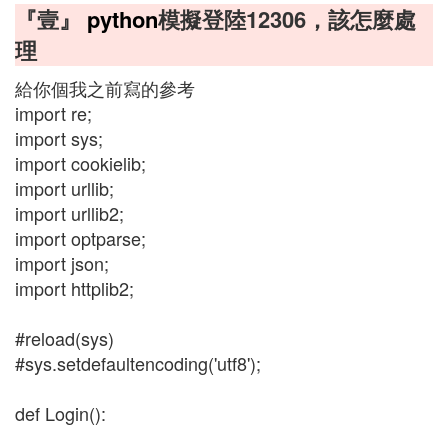
『壹』
python
模擬登陸12306，該怎麼處
理
給你個我之前寫的參考
import re;
import sys;
import cookielib;
import urllib;
import urllib2;
import optparse;
import json;
import httplib2;
#reload(sys)
#sys.setdefaultencoding('utf8');
def Login():