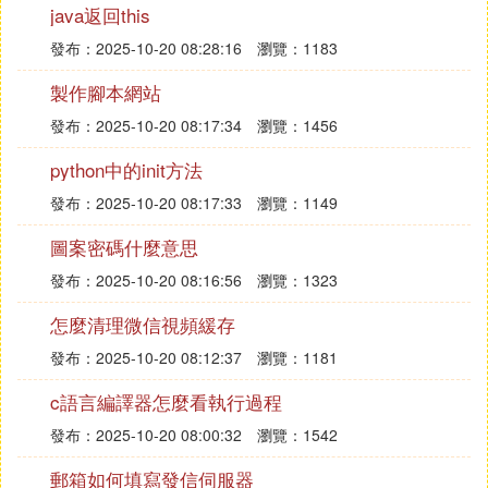
java返回this
f = urllib2.urlopen(request)
print(f.read())
發布：2025-10-20 08:28:16
瀏覽：1183
製作腳本網站
LoginUrl = "https://kyfw.12306.cn/otn/login/loginAysn
發布：2025-10-20 08:17:34
瀏覽：1456
Suggest";
dc = {
python中的init方法
'randCode' : codeStr,
發布：2025-10-20 08:17:33
瀏覽：1149
'userDTO.password' : "你的密碼",
'loginUserDTO.user_name': "你的賬號"
圖案密碼什麼意思
};
發布：2025-10-20 08:16:56
瀏覽：1323
PS：運行出錯的話按照報錯稍微調整一下，應該沒
怎麼清理微信視頻緩存
問題，之前我用來查票的。
發布：2025-10-20 08:12:37
瀏覽：1181
c語言編譯器怎麼看執行過程
發布：2025-10-20 08:00:32
瀏覽：1542
郵箱如何填寫發信伺服器