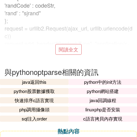
'randCode' : codeStr,
'rand' : "sjrand"
};
request = urllib2.Request(ajax_url, urllib.urlencode(d
c))
request.add_header("Content-Type", "application/x-
閱讀全文
www-form-urlencoded; charset=utf-8")
request.add_header('X-Requested-With','XMLHttpR
equest')
與pythonoptparse相關的資訊
request.add_header('User-Agent','Mozilla/5.0 (Wind
ows NT 6.1) AppleWebKit/537.36 (KHTML, like Gec
java返回this
python中的init方法
ko) Chrome/33.0.1750.154 Safari/537.36')
python股票數據獲取
python網站搭建
request.add_header('Referer','https://kyfw.12306.cn/
快速排序c語言實現
java回調線程
otn/login/init')
php調用攝像頭
linuxphp是否安裝
request.add_header('Accept','*/*')
sql注入order
c語言拷貝內存實現
request.add_header('Accept-Encoding','gzip, deflat
e')
熱點內容