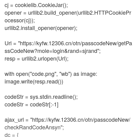
cj = cookielib.CookieJar();
opener = urllib2.build_opener(urllib2.HTTPCookiePr
ocessor(cj));
urllib2.install_opener(opener);
Url = "https://kyfw.12306.cn/otn/passcodeNew/getPa
ssCodeNew?mole=login&rand=sjrand";
resp = urllib2.urlopen(Url);
with open("code.png", "wb") as image:
image.write(resp.read())
codeStr = sys.stdin.readline();
codeStr = codeStr[:-1]
ajax_url = "https://kyfw.12306.cn/otn/passcodeNew/
checkRandCodeAnsyn";
dc = {