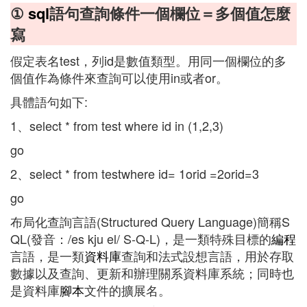
①
sql
語句查詢條件一個欄位＝多個值怎麼
寫
假定表名test，列id是數值類型。用同一個欄位的多
個值作為條件來查詢可以使用in或者or。
具體語句如下:
1、select * from test where id in (1,2,3)
go
2、select * from testwhere id= 1orid =2orid=3
go
布局化查詢言語(Structured Query Language)簡稱S
QL(發音：/es kju el/ S-Q-L)，是一類特殊目標的
編程
言語，是一類
資料庫
查詢和法式設想言語，用於存取
數據以及查詢、更新和辦理關系資料庫系統；同時也
是資料庫
腳本
文件的擴展名。