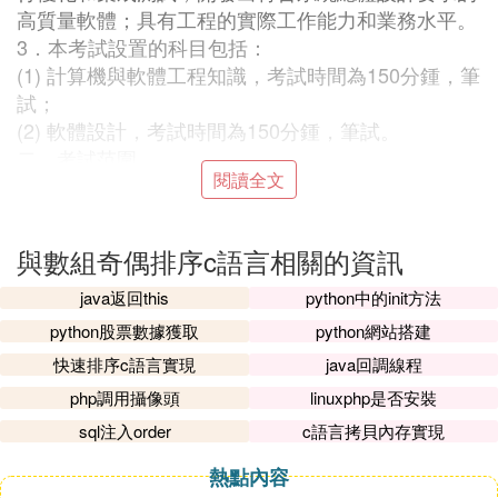
高質量軟體；具有工程的實際工作能力和業務水平。
3．本考試設置的科目包括：
(1) 計算機與軟體工程知識，考試時間為150分鍾，筆
試；
(2) 軟體設計，考試時間為150分鍾，筆試。
二、考試范圍
閱讀全文
考試科目1：計算機與軟體工程知識
1． 計算機科學基礎
1.1 數制及其轉換
與數組奇偶排序c語言相關的資訊
• 二進制、十進制和十六進制等常用制數制及其相互
轉換
java返回this
python中的init方法
1.2 數據的表示
python股票數據獲取
python網站搭建
• 數的表示（原碼、反碼、補碼、移碼表示，整數和
快速排序c語言實現
java回調線程
實數的機內表示，精度和溢出）
php調用攝像頭
linuxphp是否安裝
• 非數值表示（字元和漢字表示、聲音表示、圖像表
sql注入order
c語言拷貝內存實現
示）
• 校驗方法和校驗碼（奇偶校驗碼、海明校驗碼、循
熱點內容
環冗餘校驗碼）