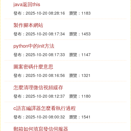
java返回this
1.3 算術運算和邏輯運算
• 計算機中的二進制數運算方法
發布：2025-10-20 08:28:16
瀏覽：1183
• 邏輯代數的基本運算和邏輯表達式的化簡
製作腳本網站
1.4 數學基礎知識
發布：2025-10-20 08:17:34
瀏覽：1453
• 命題邏輯、謂詞邏輯、形式邏輯的基礎知識
• 常用數值計算（誤差、矩陣和行列式、近似求解方
python中的init方法
程、插值、數值積分）
發布：2025-10-20 08:17:33
瀏覽：1147
• 排列組合、概率論應用、應用統計（數據的統計分
析）
圖案密碼什麼意思
• 運算基本方法（預測與決策、線性規劃、網路圖、
發布：2025-10-20 08:16:56
瀏覽：1321
模擬）
1.5 常用數據結構
怎麼清理微信視頻緩存
• 數組（靜態數組、動態數組）、線性表、鏈表（單
發布：2025-10-20 08:12:37
瀏覽：1180
向鏈表、雙向鏈表、循環鏈表）、隊列、棧、樹（二
叉樹、查找樹、平衡樹、線索樹、線索樹、堆）、圖
c語言編譯器怎麼看執行過程
等的定義、
存儲
和操作
發布：2025-10-20 08:00:32
瀏覽：1541
• Hash（存儲地址計算，沖突處理）
郵箱如何填寫發信伺服器
1.6 常用演算法