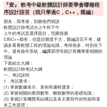
『壹』 軟考中級軟體設計師要學會哪種程
序設計語言（我只學過C，C++，匯編）
朋友，我考過，別聽他們胡說
軟體設計師考試分上午和下午
上午的考試是選擇題目，范圍很廣
C和C++都有，但題目難度不大，匯編語言不考，建
議多看看軟體工程的理論知識，考得很多，特別在下
午。還有操作系統，
編譯
原理等跟計算機專業相關的
理論
下面給出大綱：
軟體設計師考試大綱
一、考試說明
1．考試要求：
(1) 掌握數據表示、算術和邏輯運算；
(2) 掌握相關的應用數學、離散數學的基礎知識；
(3) 掌握計算機體系結構以及各主要部件的性能和基
本工作原理；