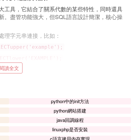
強大工具，它結合了關系代數的某些特性，同時還具
新。盡管功能強大，但SQL語言設計簡潔，核心操
來處理字元串連接，比如：
LECTupper('example');
ECTlower('EXAMPLE');
閱讀全文
SELECTspace(5);
：
SELECTreplicate('a',3);
reverse('abc');
python中的init方法
LECTstuff('hello',2,1,'world');
python網站搭建
地在SQL中連接和操作欄位。希望這些信息對你有
java回調線程
linuxphp是否安裝
c語言拷貝內存實現