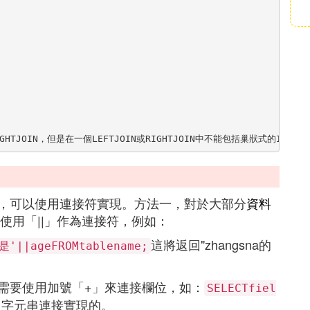
HTJOIN，但是在一個LEFTJOIN或RIGHTJOIN中不能包括巢狀式的INNERJ
作，可以使用連接符實現。方法一，對於大部分
資料
可以使用「||」作為連接符，例如：
這將返回"zhangsna的
是'||ageFROMtablename;
可能需要使用加號「+」來連接欄位，如：
SELECTfiel
過字元串連接實現的。