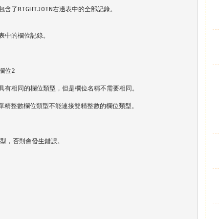
包含了RIGHTJOIN右邊表中的全部記錄。
個表中的欄位記錄。
.欄位2
必須具有相同的欄位類型，但是欄位名稱不需要相同。
是單精整數欄位類型不能連接雙精整數的欄位類型。
象類型，否則會發生錯誤。