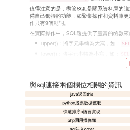
值得注意的是，盡管SQL是關系資料庫的
備自己獨特的功能，如聚集操作和資料庫更
作只有9個動詞。
在實際操作中，SQL還提供了豐富的函數
upper()：將字元串轉為大寫，如：
SE
lower()：將字元串轉為小寫，如：
SEL
space()：生成指定數量的空格，如：
replicate()：復制字元串指定次數，如
與sql連接兩個欄位相關的資訊
reverse()：反轉字元串，如：
SELECT
java返回this
stuff()：替換字元串中的部分，如：
SE
python股票數據獲取
了解這些基礎知識和函數後，你可以更有效
快速排序c語言實現
所幫助！
php調用攝像頭
⑶ sql如何將二個欄位連接在一起
sql注入order