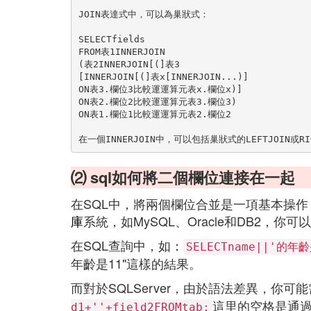
JOIN表達式中，可以為巢狀式：
SELECTfields
FROM表1INNERJOIN
(表2INNERJOIN[(]表3
[INNERJOIN[(]表x[INNERJOIN...)]
ON表3.欄位3比較運運算元表x.欄位x)]
ON表2.欄位2比較運運算元表3.欄位3)
ON表1.欄位1比較運運算元表2.欄位2
在一個INNERJOIN中，可以包括巢狀式的LEFTJOIN或RIG
⑵ sql如何將二個欄位連接在一起
在SQL中，將兩個欄位合並是一項基本操
庫
系統，如MySQL、Oracle和DB2，你
在SQL查詢中，如：
SELECTname||'的年齡
年齡是11"這樣的結果。
而對於SQLServer，由於語法差異，你
這里的空格是通
d1+''+field2FROMtab;