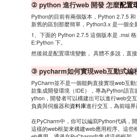
② python 進行web 開發 怎麼
配置
Python的目前有兩個版本，Python 2.7.5 和 P
新舊的區別那麼簡單，Python3.x 是一個
1、下面的 Python 2.7.5 這個版本是 .m
E:Python 下。
然後就是配置環境變數， 具體不多說，直
③ pycharm如何實現web互動式編
PyCharm並不是一個能夠直接實現web互
款集成開發環境（IDE），專為Python語
ython，開發者可以構建出可以進行web交
負責與伺服器和
資料庫
進行交互，為前端界
在PyCharm中，你可以編寫Python代碼，
這樣的web框架來構建web應用程序。這
eb應用。通過在PyCharm中集成這些