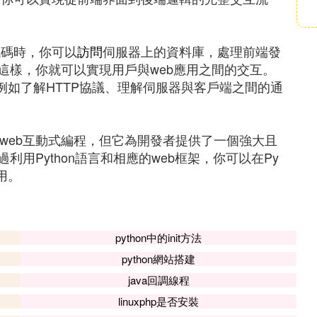
n代碼時，你可以
訪問
伺服器上的資料庫，處理前端發
這樣，你就可以實現用戶與web應用之間的交互。
例如了解HTTP協議、理解伺服器與客戶端之間的通
。
現web互動式編程，但它為開發者提供了一個強大且
用Python語言和相應的web框架，你可以在Py
用。
python中的init方法
python網站搭建
java回調線程
linuxphp是否安裝