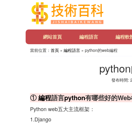
網站首頁
編程語言
編程軟
當前位置：
首頁
»
編程語言
» python的web編程
pyth
發布時間: 20
①
編程
語言
python
有哪些好的We
Python web五大主流框架：
1.Django