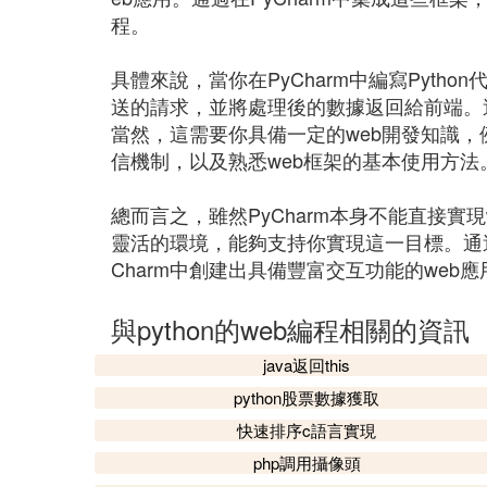
程。
具體來說，當你在PyCharm中編寫Pytho
送的請求，並將處理後的數據返回給前端。
當然，這需要你具備一定的web開發知識，
信機制，以及熟悉web框架的基本使用方法
總而言之，雖然PyCharm本身不能直接實
靈活的環境，能夠支持你實現這一目標。通過利
Charm中創建出具備豐富交互功能的web應
與python的web編程相關的資訊
java返回this
python股票數據獲取
快速排序c語言實現
php調用攝像頭