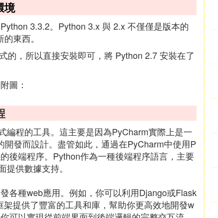
環境
ython 3.3.2。Python 3.x 與 2.x 不僅僅是版本的
全新的東西。
si 格式的，所以直接安裝即可，將 Python 2.7 安裝在了
接附圖：
程
動式編程的工具。這主要是因為PyCharm實際上是一
言的開發而設計。盡管如此，通過在PyCharm中使用P
互的後端程序。Python作為一種後端程序語言，主要
面提供數據支持。
開發各種web應用。例如，你可以利用Django或Flask
些框架提供了豐富的工具和庫，幫助你更高效地開發w
框架，你可以實現從前端界面到後端邏輯的完整交互流