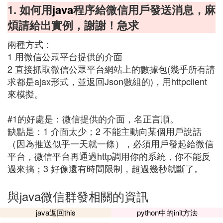
1. 如何用
java
程序給微信用戶發送消息，麻
煩請給出實例，謝謝！急求
兩種方式：
1 用微信公眾平台提供的介面
2 直接抓取微信公眾平台網站上的數據包(幾乎所有請
求都是ajax形式，並返回Json數組的)，用httpclient
來模擬。
#1的好處是：微信提供的介面，名正言順。
缺點是：1 介面太少；2 不能主動向某個用戶說話
（因為推送似乎一天就一條），必須用戶發起給微信
平台，微信平台再通過http調用你的系統，你不能反
過來搞；3 好像還有時間限制，超過幾秒就斷了。
與java微信群發相關的資訊
java返回this
python中的init方法