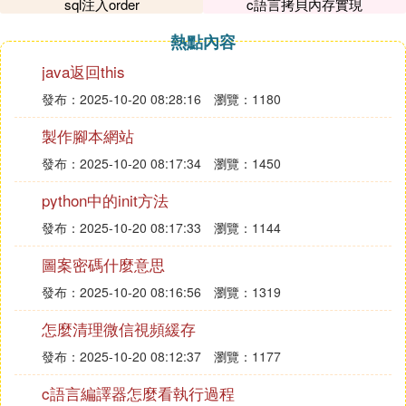
果返回（數組長度減1，其他元素向前移動一位，數
sql注入order
c語言拷貝內存實現
字鍵名改為從零技術，文字鍵名不變）
熱點內容
array_unshift($arr,"a",array(1,2));在數組的開頭插入
一個或多個元素
java返回this
五、回調函數
發布：2025-10-20 08:28:16
瀏覽：1180
array_walk($arr,'function','words'); 使用用戶函數對數
製作腳本網站
組中的每個成員進行處理（第三個參數傳遞給回調函
數function）
發布：2025-10-20 08:17:34
瀏覽：1450
array_mpa("function",$arr1,$arr2); 可以處理多個數
python中的init方法
組（當使用兩個或更多數組時，他們的長度應該相
同）
發布：2025-10-20 08:17:33
瀏覽：1144
array_filter($arr,"function"); 使用回調函數過濾數組中
圖案密碼什麼意思
的每個元素，如果回調函數為TRUE，數組的當前元
發布：2025-10-20 08:16:56
瀏覽：1319
素會被包含在返回的結果數組中，數組的鍵名保留不
變
怎麼清理微信視頻緩存
array_rece($arr,"function","*"); 轉化為單值函數（*為
發布：2025-10-20 08:12:37
瀏覽：1177
數組的第一個值）
六、數組的排序
c語言編譯器怎麼看執行過程