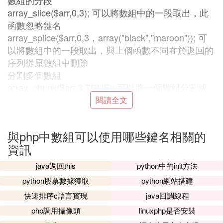
數組的分段
array_slice($arr,0,3); 可以將數組中的一段取出，此
函數忽略鍵名
array_splice($arr,0,3，array("black","maroon")); 可
以將數組中的一段取出，與上個函數不同在於返回的
序列從原數組中刪除
分割多個數組
array_chunk($arr,3,TRUE); 可以將一個數組分割成
多個，TRUE為保留原數組的鍵名
閱讀全文
數組的填充
array_pad($arr,5,'x'); 將一個數組填補到制定長度
與php中數組可以使用哪些鍵名相關的
三、數組與棧
資訊
array_push($arr,"apple","pear"); 將一個或多個元素
壓入數組棧的末尾（入棧），返回入棧元素的個數
java返回this
python中的init方法
array_pop($arr); 將數組棧的最後一個元素彈出（出
python股票數據獲取
python網站搭建
棧）
快速排序c語言實現
java回調線程
四、數組與列隊
array_shift($arr);數組中的第一個元素移出並作為結
php調用攝像頭
linuxphp是否安裝