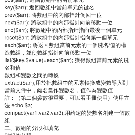
key($arr); 返回數組中當前單元的鍵名
prev($arr); 將數組中的內部指針倒回一位
next($arr); 將數組中的內部指針向前移動一位
end($arr); 將數組中的內部指針指向最後一個單元
reset($arr; 將數組中的內部指針指向第一個單元
each($arr); 將返回數組當前元素的一個鍵名/值的構
造數組，並使數組指針向前移動一位
list($key,$value)=each($arr); 獲得數組當前元素的鍵
名和值
數組和變數之間的轉換
extract($arr);用於把數組中的元素轉換成變數導入到
當前文件中，鍵名當作變數名，值作為變數值
註：（第二個參數很重要，可以看手冊使用）使用方
法 echo $a;
compact(var1,var2,var3);用給定的變數名創建一個數
組
二、數組的分段和填充