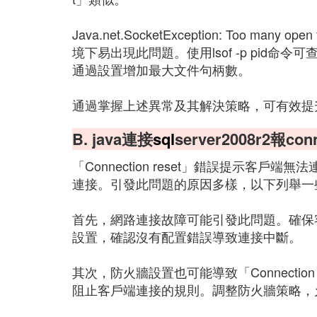
Java.net.SocketException: Too 
境下易出現此問題。使用lsof -p pid
通過設置增加最大文件句柄數。
通過掌握上述異常及其解決策略，可有效提升Ja
B. java連接
sql
server2008r2報co
「Connection reset」錯誤提示客戶端無法
連接。引發此問題的原因多樣，以下列舉一
首先，網路連接故障可能引發此問題。確保
設置，確認沒有配置錯誤導致連接中斷。
其次，防火牆設置也可能導致「Connectio
阻止客戶端連接的規則。調整防火牆策略，