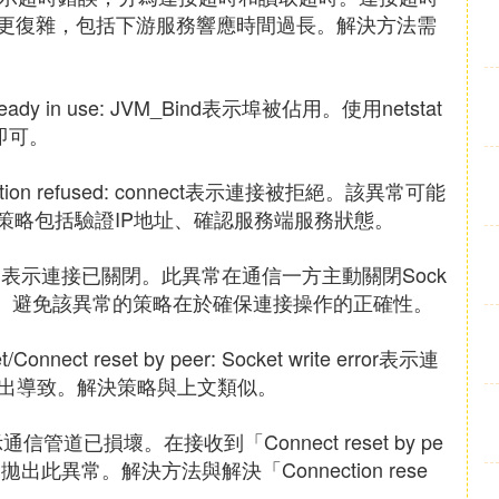
更復雜，包括下游服務響應時間過長。解決方法需
 already in use: JVM_Bind表示埠被佔用。使用netstat
即可。
nnection refused: connect表示連接被拒絕。該異常可能
策略包括驗證IP地址、確認服務端服務狀態。
et is closed表示連接已關閉。此異常在通信一方主動關閉Sock
生。避免該異常的策略在於確保連接操作的正確性。
et/Connect reset by peer: Socket write error表示連
常退出導致。解決策略與上文類似。
pipe表示通信管道已損壞。在接收到「Connect reset by pe
數據時會拋出此異常。解決方法與解決「Connection rese