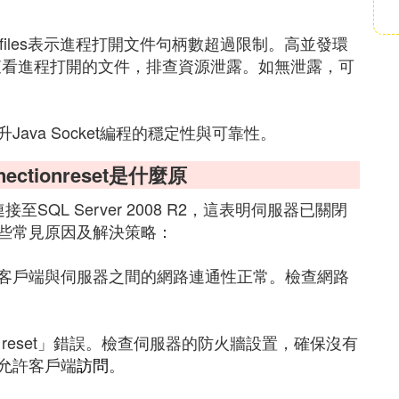
many open files表示進程打開文件句柄數超過限制。高並發環
命令可查看進程打開的文件，排查資源泄露。如無泄露，可
va Socket編程的穩定性與可靠性。
nnectionreset是什麼原
連接至SQL Server 2008 R2，這表明伺服器已關閉
些常見原因及解決策略：
客戶端與伺服器之間的網路連通性正常。檢查網路
n reset」錯誤。檢查伺服器的防火牆設置，確保沒有
允許客戶端
訪問
。