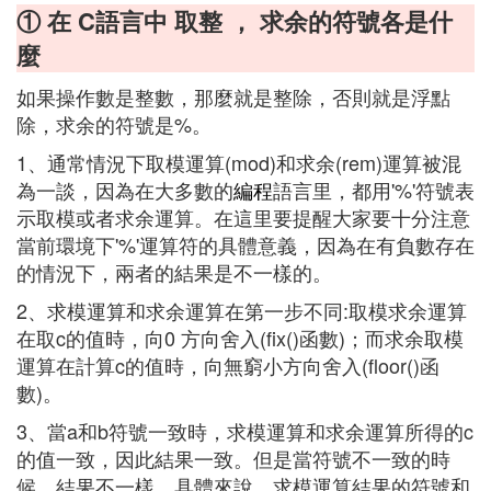
① 在 C語言中 取整 ， 求余的符號各是什
麼
如果操作數是整數，那麼就是整除，否則就是浮點
除，求余的符號是%。
1、通常情況下取模運算(mod)和求余(rem)運算被混
為一談，因為在大多數的
編程
語言里，都用'%'符號表
示取模或者求余運算。在這里要提醒大家要十分注意
當前環境下'%'運算符的具體意義，因為在有負數存在
的情況下，兩者的結果是不一樣的。
2、求模運算和求余運算在第一步不同:取模求余運算
在取c的值時，向0 方向舍入(fix()函數)；而求余取模
運算在計算c的值時，向無窮小方向舍入(floor()函
數)。
3、當a和b符號一致時，求模運算和求余運算所得的c
的值一致，因此結果一致。但是當符號不一致的時
候，結果不一樣。具體來說，求模運算結果的符號和