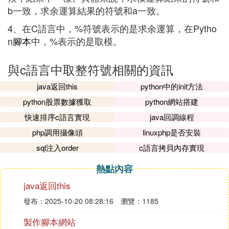
b一致，求余運算結果的符號和a一致。
4、在C語言中，%符號表示的是求余運算，在Pytho
n
腳本
中，%表示的是取模。
與c語言中取整符號相關的資訊
java返回this
python中的init方法
python股票數據獲取
python網站搭建
快速排序c語言實現
java回調線程
php調用攝像頭
linuxphp是否安裝
sql注入order
c語言拷貝內存實現
熱點內容
java返回this
發布：2025-10-20 08:28:16
瀏覽：1185
製作腳本網站