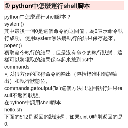
①
python
中怎麼運行shell
腳本
python中怎麼運行shell腳本？
system()
其中最後一個0是這個命令的返回值，為0表示命令執
行成功。使用system無法將執行的結果保存起來。
popen()
獲取命令執行的結果，但是沒有命令的執行狀態，這
樣可以將獲取的結果保存起來放到pst中。
commands
可以很方便的取得命令的輸出（包括標准和錯誤輸
出）和執行狀態位。
commands.getoutput('ls')這個方法只返回執行結果re
sult不返回狀態。
在python中調用shell腳本
hello.sh
下面的512是返回的狀態碼，如果eixt 0時則返回的是
0.