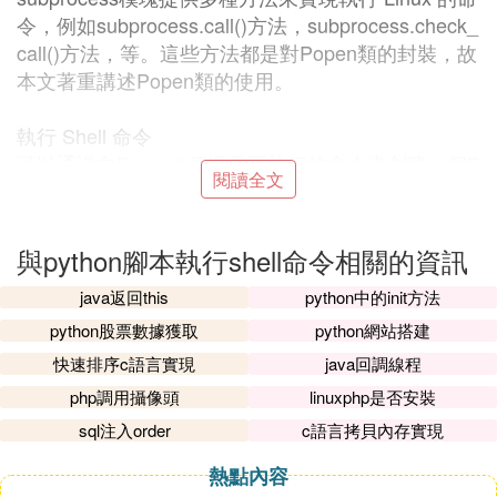
令，例如subprocess.call()方法，subprocess.check_
call()方法，等。這些方法都是對Popen類的封裝，故
本文著重講述Popen類的使用。
執行 Shell 命令
可以通過向Popen()傳遞需要執行的命令來創建一個P
閱讀全文
open對象，這樣，便會創建一個子進程來執行命令。
例如：
與python腳本執行shell命令相關的資訊
child = subprocess.Popen(["ping","-c","5","leehao.m
java返回this
python中的init方法
e"])
1
python股票數據獲取
python網站搭建
上面的代碼會創建一個子進程來執行ping -c 5 leeha
快速排序c語言實現
java回調線程
o.me命令，這個命令採用列表的形式傳遞給Popen()
php調用攝像頭
linuxphp是否安裝
方法。如果我們想直接採用ping -c 5 leehao.me字元
sql注入order
c語言拷貝內存實現
串形式，可以添加shell=True來實現：
熱點內容
child = subprocess.Popen("ping -c 5 leehao.me", sh