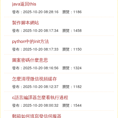
java返回this
ell=True)
發布：2025-10-20 08:28:16
瀏覽：1186
1
官方文檔指出由於安全原因故不建議使用shell=Tru
製作腳本網站
e，詳細說明可以參考官方文檔的描述。
發布：2025-10-20 08:17:34
瀏覽：1458
等待子進程執行
python中的init方法
子進程執行命令後，主進程並不會等待子進程執行。
發布：2025-10-20 08:17:33
瀏覽：1150
為了讓主進程等待子進程執行結束，需要顯示調用Po
pen.wait()方法。例如：
圖案密碼什麼意思
發布：2025-10-20 08:16:56
瀏覽：1324
child = subprocess.Popen(["ping","-c","5","leehao.m
怎麼清理微信視頻緩存
e"])
child.wait()
發布：2025-10-20 08:12:37
瀏覽：1182
print 'parent finish'
c語言編譯器怎麼看執行過程
1
2
發布：2025-10-20 08:00:32
瀏覽：1544
3
郵箱如何填寫發信伺服器