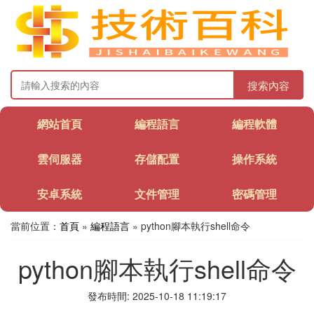
搜索內容
網站首頁
編程語言
編程軟體
雲伺服器
存儲配置
操作系統
安卓系統
文件管理
密碼管理
當前位置：
首頁
»
編程語言
» python腳本執行shell命令
python腳本執行shell命令
發布時間: 2025-10-18 11:19:17