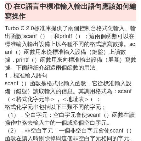
① 在C語言中標准輸入輸出語句應該如何編
寫操作
Turbo C 2.0標准庫提供了兩個控制台格式化輸入、輸
出函數 scanf（）；和printf（）；這兩個函數可以在
標准輸入輸出設備上以各種不同的格式讀寫數據。sc
anf（）函數用來從標准輸入設備（鍵盤）上讀數
據，printf（）函數用來向標准輸出設備（屏幕）寫數
據。下面詳細介紹這兩個函數的用法。
1．標准輸入語句
scanf（）函數是格式化輸入函數，它從標准輸入設
備（鍵盤）讀取輸入的信息。其調用格式為：scanf
（＜格式化字元串＞，＜地址表＞）；
格式化字元串包括以下三類不同的字元；
（1）．空白字元：空白字元會使scanf（）函數在讀
操作中略去輸入中的一個或多個空白字元。
（2）．非空白字元：一個非空白字元會使scanf（）
函數在讀入時剔除掉與這個非空白字元相同的字元。