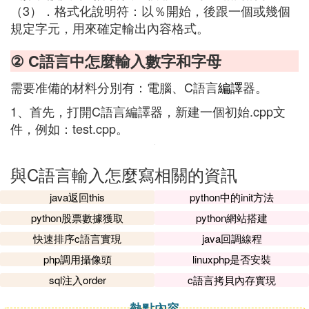
（3）．格式化說明符：以％開始，後跟一個或幾個
規定字元，用來確定輸出內容格式。
② C語言中怎麼輸入數字和字母
需要准備的材料分別有：電腦、C語言
編譯
器。
1、首先，打開C語言編譯器，新建一個初始.cpp文
件，例如：test.cpp。
與C語言輸入怎麼寫相關的資訊
java返回this
python中的init方法
python股票數據獲取
python網站搭建
快速排序c語言實現
java回調線程
php調用攝像頭
linuxphp是否安裝
sql注入order
c語言拷貝內存實現
熱點內容