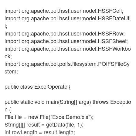
import org.apache.poi.hssf.usermodel.HSSFCell;
import org.apache.poi.hssf.usermodel.HSSFDateUti
l;
import org.apache.poi.hssf.usermodel.HSSFRow;
import org.apache.poi.hssf.usermodel.HSSFSheet;
import org.apache.poi.hssf.usermodel.HSSFWorkbo
ok;
import org.apache.poi.poifs.filesystem.POIFSFileSy
stem;
public class ExcelOperate {
public static void main(String[] args) throws Exceptio
n {
File file = new File("ExcelDemo.xls");
String[][] result = getData(file, 1);
int rowLength = result.length;