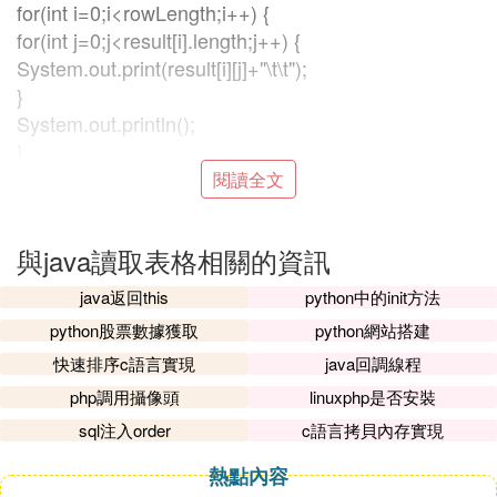
for(int i=0;i<rowLength;i++) {
for(int j=0;j<result[i].length;j++) {
System.out.print(result[i][j]+"\t\t");
}
System.out.println();
}
閱讀全文
}
/**
與java讀取表格相關的資訊
* 讀取Excel的內容，第一維數組
存儲
的是一行中格列
的值，二維數組存儲的是多少個行
java返回this
python中的init方法
* @param file 讀取數據的源Excel
python股票數據獲取
python網站搭建
* @param ignoreRows 讀取數據忽略的行數，比喻
快速排序c語言實現
java回調線程
行頭不需要讀入 忽略的行數為1
php調用攝像頭
linuxphp是否安裝
* @return 讀出的Excel中數據的內容
* @throws FileNotFoundException
sql注入order
c語言拷貝內存實現
* @throws IOException
熱點內容
*/