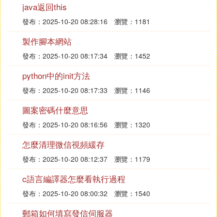
public static String[][] getData(File file, int ignoreRow
java返回this
s)
發布：2025-10-20 08:28:16
瀏覽：1181
throws FileNotFoundException, IOException {
製作腳本網站
List<String[]> result = new ArrayList<String[]>();
int rowSize = 0;
發布：2025-10-20 08:17:34
瀏覽：1452
BufferedInputStream in = new BufferedInputStream
python中的init方法
(new FileInputStream(
file));
發布：2025-10-20 08:17:33
瀏覽：1146
// 打開HSSFWorkbook
圖案密碼什麼意思
POIFSFileSystem fs = new POIFSFileSystem(in);
發布：2025-10-20 08:16:56
瀏覽：1320
HSSFWorkbook wb = new HSSFWorkbook(fs);
HSSFCell cell = null;
怎麼清理微信視頻緩存
for (int sheetIndex = 0; sheetIndex < wb.getNumber
發布：2025-10-20 08:12:37
瀏覽：1179
OfSheets(); sheetIndex++) {
HSSFSheet st = wb.getSheetAt(sheetIndex);
c語言編譯器怎麼看執行過程
// 第一行為標題，不取
發布：2025-10-20 08:00:32
瀏覽：1540
for (int rowIndex = ignoreRows; rowIndex <= st.getL
astRowNum(); rowIndex++) {
郵箱如何填寫發信伺服器