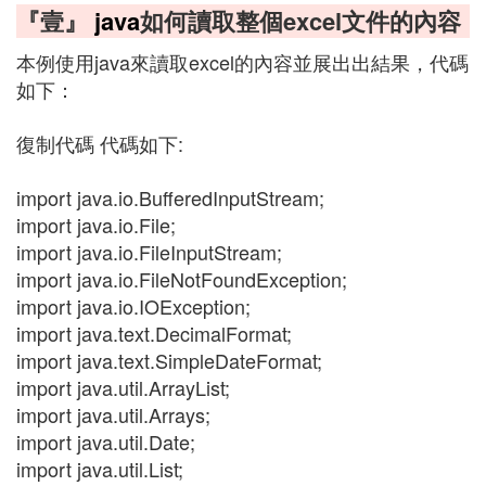
『壹』
java
如何讀取整個excel文件的內容
本例使用java來讀取excel的內容並展出出結果，代碼
如下：
復制代碼 代碼如下:
import java.io.BufferedInputStream;
import java.io.File;
import java.io.FileInputStream;
import java.io.FileNotFoundException;
import java.io.IOException;
import java.text.DecimalFormat;
import java.text.SimpleDateFormat;
import java.util.ArrayList;
import java.util.Arrays;
import java.util.Date;
import java.util.List;