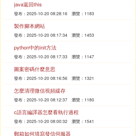
java返回this
07 // 發送一個 24 小時候過期的 cookie
發布：2025-10-20 08:28:16
瀏覽：1183
08 setcookie("TestCookie",$value, time()+3600*24);
09 ?>
製作腳本網站
10 <html>
發布：2025-10-20 08:17:34
瀏覽：1453
11 <body>
python中的init方法
程序2：
發布：2025-10-20 08:17:33
瀏覽：1147
檢索 cookie 值的不同方法：
01 <html>
圖案密碼什麼意思
02 <body>
發布：2025-10-20 08:16:56
瀏覽：1321
03 <?php
怎麼清理微信視頻緩存
04 // 輸出個別的 cookie
05 echo $_COOKIE["TestCookie"];
發布：2025-10-20 08:12:37
瀏覽：1180
06 echo "<br />";
c語言編譯器怎麼看執行過程
07 echo $HTTP_COOKIE_VARS["TestCookie"];
08 echo "<br />";
發布：2025-10-20 08:00:32
瀏覽：1541
09 // 輸出所有 cookie
郵箱如何填寫發信伺服器