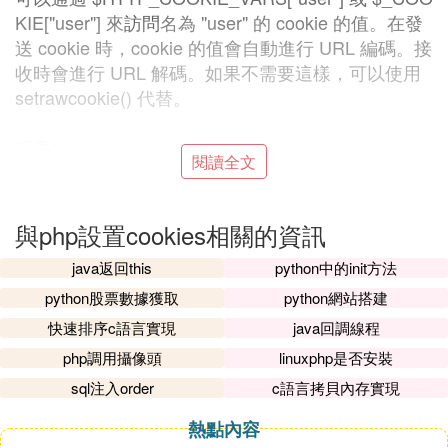
KIE["user"] 來
訪問
名為 "user" 的 cookie 的值。在發
送 cookie 時，cookie 的值會自動進行 URL 編碼。接
收時會進行 URL 解碼。如果不需要這樣，可以使用
setrawcookie() 代替。
程序1：
閱讀全文
設置並發送 cookie：
1 <?php
2 $value = "my cookie value";
與php設置cookies相關的資訊
3 // 發送一個簡單的 cookie
java返回this
python中的init方法
4 setcookie("TestCookie",$value);
5 ?>
python股票數據獲取
python網站搭建
01 <html>
快速排序c語言實現
java回調線程
02 <body>
php調用攝像頭
linuxphp是否安裝
03 ...
sql注入order
c語言拷貝內存實現
04 ...
05 <?php
熱點內容
06 $value = "my cookie value";