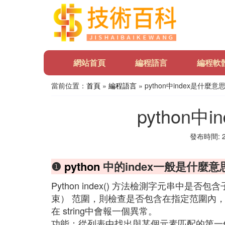
網站首頁
編程語言
編程軟
當前位置：
首頁
»
編程語言
» python中index是什麼意
python中
發布時間: 20
❶
python
中的index一般是什麼
Python index() 方法檢測字元串中是否包含
束） 范圍，則檢查是否包含在指定范圍內，該方法與
在 string中會報一個異常。
功能：從列表中找出與某個元素匹配的第一