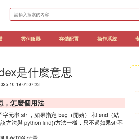
體
雲伺服器
存儲配置
操作系統
思
index是什麼意思
25-10-19 01:07:23
意思，怎麼個用法
子字元串 str ，如果指定 beg（開始） 和 end（結
 python find()方法一樣，只不過如果str不
個匹配項的位置