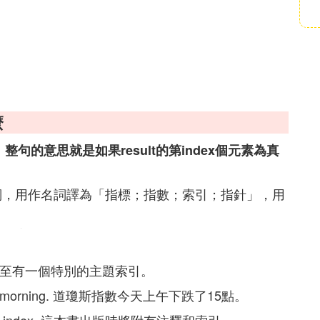
麼
句的意思就是如果result的第index個元素為真
動詞，用作名詞譯為「指標；指數；索引；指針」，用
 index. 甚至有一個特別的主題索引。
nts this morning. 道瓊斯指數今天上午下跌了15點。