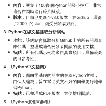
：囊集了100多個Python開發小技巧，非常
內容
適合在閑時進行碎片閱讀。
：目前已更新至v3.0版本，在Github上獲得
版本
了2000+的star，備受開發者好評。
3. Python在線文檔抓取分析網站
：該網站會抓取分析Github上的所有開源倉
功能
庫代碼，整理成適合開發者閱讀的使用文檔。
：所有代碼示例均來自真實項目，具備較高
特點
的可參考性。
4. 《Python中文指南》
：面向零基礎的朋友的在線Python文檔，
內容
由個人編寫，旨在幫助英文不好的同學更好地學
習Python。
：已整理成PDF版本，方便離線閱讀。
特點
5. 《Python標准庫參考》