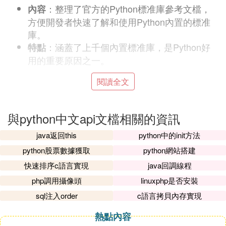
：整理了官方的Python標准庫參考文檔，
內容
方便開發者快速了解和使用Python內置的標准
庫。
：涵蓋了上千個內置標准庫，是Python好
特點
用的重要原因之一。
6. 《Python常見問題》
閱讀全文
：翻譯整理自Python官方的《Python Freq
內容
uently Asked Questions》，不僅收集了一些不
與python中文api文檔相關的資訊
那麼爛大街的Python問題，還整理了數百個Pyt
hon在「為什麼這么設計？」方面的一些答案。
java返回this
python中的init方法
：適合對Python設計理念感興趣的同學閱
特點
python股票數據獲取
python網站搭建
讀。
快速排序c語言實現
java回調線程
7. 《Python 3.9 新變化？》
php調用攝像頭
linuxphp是否安裝
：詳細列出了Python 3.9的一些新特性，幫
內容
sql注入order
c語言拷貝內存實現
助開發者了解並適應新版本。
熱點內容
：適合還在使用低版本Python的開發者閱
特點