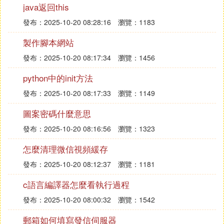
java返回this
讀。
發布：2025-10-20 08:28:16
瀏覽：1183
8. 《Python/C API 參考手冊》
製作腳本網站
：描述了希望編寫擴展模塊並將Python解
內容
釋器嵌入其應用程序中的C和C++程序員可用的
發布：2025-10-20 08:17:34
瀏覽：1456
API。
python中的init方法
：同時參閱擴展和嵌入Python解釋器，描
特點
發布：2025-10-20 08:17:33
瀏覽：1149
述了擴展編寫的一般原則，但沒有詳細描述API
函數。
圖案密碼什麼意思
9. 《Python語言參考手冊》
發布：2025-10-20 08:16:56
瀏覽：1323
：描述了Python的語法和「核心語義」，
內容
怎麼清理微信視頻緩存
是簡潔且准確的參考手冊。
發布：2025-10-20 08:12:37
瀏覽：1181
：不適合作為基礎教程使用，但適合學習P
特點
ython核心概念，如協程對象、命名空間包等。
c語言編譯器怎麼看執行過程
10. 《Python基礎教程》
發布：2025-10-20 08:00:32
瀏覽：1542
：介紹了Python中最值得注意的功能，讓
內容
郵箱如何填寫發信伺服器