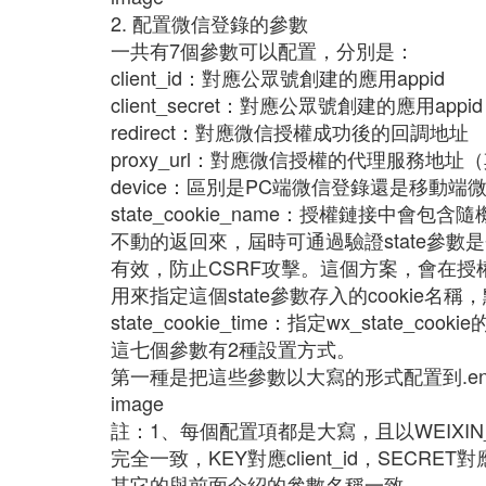
2. 配置微信登錄的參數
一共有7個參數可以配置，分別是：
client_id：對應公眾號創建的應用appid
client_secret：對應公眾號創建的應用appid
redirect：對應微信授權成功後的回調地址
proxy_url：對應微信授權的代理服務地
device：區別是PC端微信登錄還是移動
state_cookie_name：授權鏈接中會
不動的返回來，屆時可通過驗證state參
有效，防止CSRF攻擊。這個方案，會在授權時
用來指定這個state參數存入的cookie名稱，默認
state_cookie_time：指定wx_state_c
這七個參數有2種設置方式。
第一種是把這些參數以大寫的形式配置到.e
image
註：1、每個配置項都是大寫，且以WEIX
完全一致，KEY對應client_id，SECRET對應cl
其它的與前面介紹的參數名稱一致。