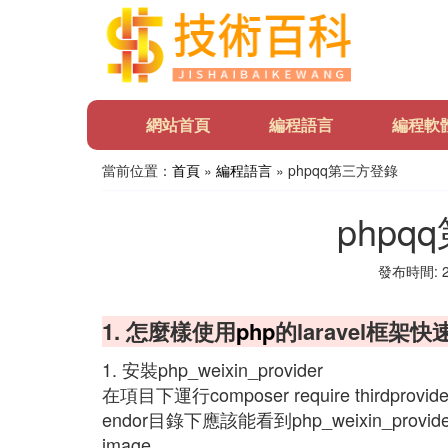
網站首頁
編程語言
編程軟
當前位置：
首頁
»
編程語言
» phpqq第三方登錄
php
發布時間: 20
1. 怎麼樣使用
php
的laravel框架
1. 安裝php_weixin_provider
在項目下運行composer require thirdp
endor目錄下應該能看到php_weixin_prov
image