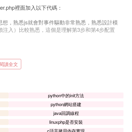
rovider.php裡面加入以下代碼：
動的思想，熟悉js就會對事件驅動非常熟悉，熟悉設計模
依賴注入）比較熟悉，這個是理解第3步和第4步配置
閱讀全文
ixin_provider的實例，也就是它：
用它提供的所有public方法，比如設置配置參數，
python中的init方法
python網站搭建
java回調線程
p_weixin_provider實例後，調用user方法，就會自動跟微信
linuxphp是否安裝
象返回。如果在此過程中，有任何錯誤都會以異常
c語言拷貝內存實現