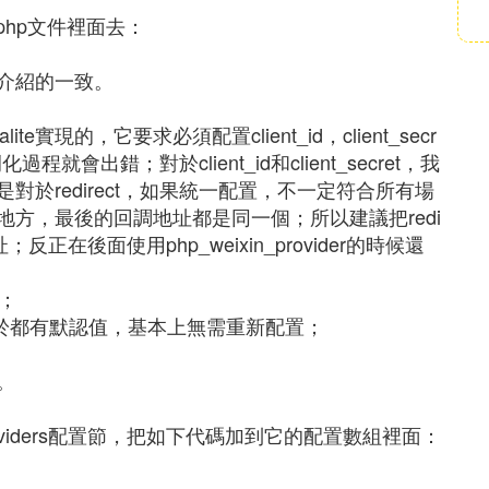
s.php文件裡面去：
介紹的一致。
ocialite實現的，它要求必須配置client_id，client_secr
r實例化過程就會出錯；對於client_id和client_secret，我
於redirect，如果統一配置，不一定符合所有場
方，最後的回調地址都是同一個；所以建議把redi
正在後面使用php_weixin_provider的時候還
方；
ie_time由於都有默認值，基本上無需重新配置；
。
到providers配置節，把如下代碼加到它的配置數組裡面：