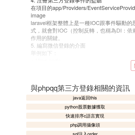
4. 注冊第三方登錄事件的監聽
在項目的app/Providers/EventServiceP
image
laravel框架整體上是一種IOC跟事件驅
式，就會對IOC（控制反轉，也稱為DI：
作用的關鍵。
5. 編寫微信登錄的介面
舉例如下：
+ View code
Socialite::with('weixin')會返回php_we
image
拿到這個實例之後，就可以採用鏈式的方式調
與phpqq第三方登錄相關的資訊
setDevice等等。
6. 編寫微信登錄回調的介面
java返回this
舉例如下：
python股票數據獲取
+ View code
快速排序c語言實現
通過Socialite::with('weixin')拿到ph
php調用攝像頭
調用相關介面，並把微信的返回值封裝成對
sql注入order