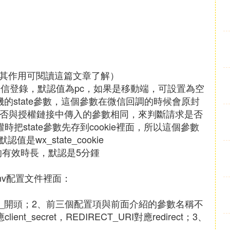
址（其作用可閱讀這篇文章了解）
端微信登錄，默認值為pc，如果是移動端，可設置為空
包含隨機的state參數，這個參數在微信回調的時候會原封
數是否與授權鏈接中傳入的參數相同，來判斷請求是否
把state參數先存到cookie裡面，所以這個參數
值是wx_state_cookie
ookie的有效時長，默認是5分鍾
nv配置文件裡面：
IN_開頭；2、前三個配置項與前面介紹的參數名稱不
ient_secret，REDIRECT_URI對應redirect；3、