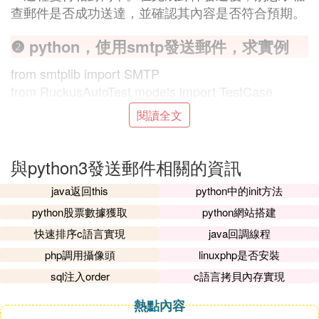
查郵件是否成功送達，並確認其內容是否符合預期。
❷ python，使用smtp發送郵件，求實例
from smtplib import SMTP
from RuckusAutoTest.models import TestCase
from email.MIMEMultipart import MIMEMultipart
閱讀全文
from email.mime.application import MIMEApplicatio
n
與python3發送郵件相關的資訊
def sendFildByMail(config):
java返回this
python中的init方法
print 'Preparing...',
python股票數據獲取
python網站搭建
message = MIMEMultipart( )
message['from'] = config['from']
快速排序c語言實現
java回調線程
message['to'] = config['to']
php調用攝像頭
linuxphp是否安裝
message['Reply-To'] = config['from']
sql注入order
c語言拷貝內存實現
message['Subject'] = config['subject']
message['Date'] = time.ctime(time.time())
熱點內容