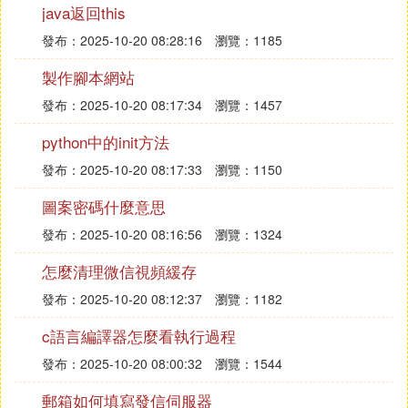
message['X-Priority'] = '3'
java返回this
message['X-MSMail-Priority'] = 'Normal'
發布：2025-10-20 08:28:16
瀏覽：1185
message['X-Mailer'] = 'Microsoft Outlook Express 6.
00.2900.2180'
製作腳本網站
message['X-MimeOLE'] = 'Proced By Microsoft Mim
發布：2025-10-20 08:17:34
瀏覽：1457
eOLE V6.00.2900.2180'
python中的init方法
f=open(config['file'], 'rb')
發布：2025-10-20 08:17:33
瀏覽：1150
file = MIMEApplication(f.read())
圖案密碼什麼意思
f.close()
file.add_header('Content-Disposition', 'attachment', fi
發布：2025-10-20 08:16:56
瀏覽：1324
lename= os.path.basename(config['file']))
怎麼清理微信視頻緩存
message.attach(file)
print 'OK'
發布：2025-10-20 08:12:37
瀏覽：1182
print 'Logging...',
c語言編譯器怎麼看執行過程
smtp = SMTP(config['server'])#, config['port'])
發布：2025-10-20 08:00:32
瀏覽：1544
smtp.ehlo()
smtp.starttls()
郵箱如何填寫發信伺服器