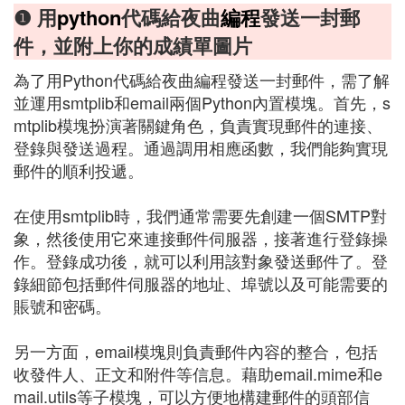
❶ 用
python
代碼給夜曲
編程
發送一封郵
件，並附上你的成績單圖片
為了用Python代碼給夜曲編程發送一封郵件，需了解
並運用smtplib和email兩個Python內置模塊。首先，s
mtplib模塊扮演著關鍵角色，負責實現郵件的連接、
登錄與發送過程。通過調用相應函數，我們能夠實現
郵件的順利投遞。
在使用smtplib時，我們通常需要先創建一個SMTP對
象，然後使用它來連接郵件伺服器，接著進行登錄操
作。登錄成功後，就可以利用該對象發送郵件了。登
錄細節包括郵件伺服器的地址、埠號以及可能需要的
賬號和密碼。
另一方面，email模塊則負責郵件內容的整合，包括
收發件人、正文和附件等信息。藉助email.mime和e
mail.utils等子模塊，可以方便地構建郵件的頭部信