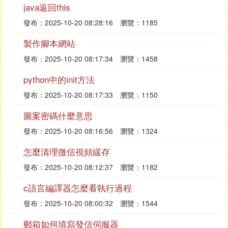
java返回this
L.extend(list) #追加list，即合並list到L上
發布：2025-10-20 08:28:16
瀏覽：1185
L.sort() #排序
製作腳本網站
L.reverse() #倒序
發布：2025-10-20 08:17:34
瀏覽：1458
list 操作符:,+,*，關鍵字del
python中的init方法
a[1:] #片段操作符，用於子list的提取
發布：2025-10-20 08:17:33
瀏覽：1150
[1,2]+[3,4] #為[1,2,3,4]。同extend()
圖案密碼什麼意思
[2]*4 #為[2,2,2,2]
發布：2025-10-20 08:16:56
瀏覽：1324
del L[1] #刪除指定下標的元素
怎麼清理微信視頻緩存
del L[1:3] #刪除指定下標范圍的元素
發布：2025-10-20 08:12:37
瀏覽：1182
⑷ python中元祖,列表,集合,字典的區別
c語言編譯器怎麼看執行過程
元祖中的數據是不可修改的.但是是有順序的
發布：2025-10-20 08:00:32
瀏覽：1544
列表的長度是可變的,也就是說列表中的元素可以增
郵箱如何填寫發信伺服器