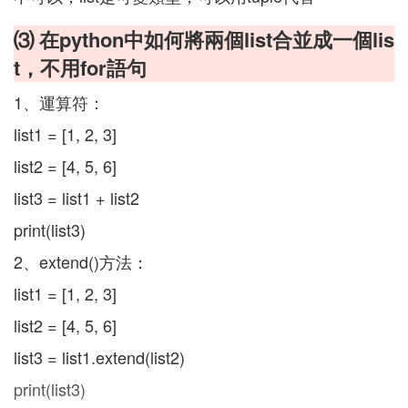
⑶ 在python中如何將兩個list合並成一個lis
t，不用for語句
1、運算符：
list1 = [1, 2, 3]
list2 = [4, 5, 6]
list3 = list1 + list2
print(list3)
2、extend()方法：
list1 = [1, 2, 3]
list2 = [4, 5, 6]
list3 = list1.extend(list2)
print(list3)