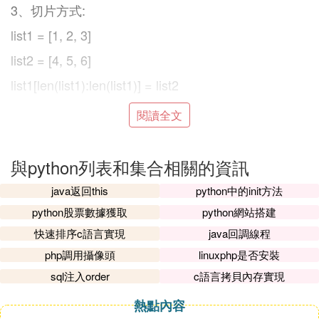
3、切片方式:
list1 = [1, 2, 3]
list2 = [4, 5, 6]
list1[len(list1):len(list1)] = list2
print(list1)
閱讀全文
(3)python列表和集合擴展閱讀：
與python列表和集合相關的資訊
list的方法
java返回this
python中的init方法
L.append(var) #追加元素
python股票數據獲取
python網站搭建
L.insert(index,var)
快速排序c語言實現
java回調線程
L.pop(var) #返回最後一個元素，並從list中刪除之
php調用攝像頭
linuxphp是否安裝
L.remove(var) #刪除第一次出現的該元素
sql注入order
c語言拷貝內存實現
L.count(var) #該元素在列表中出現的個數
熱點內容
L.index(var) #該元素的位置,無則拋異常