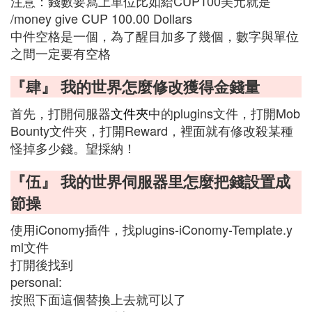
注意：錢數要寫上單位比如給CUP100美元就是
/money give CUP 100.00 Dollars
中件空格是一個，為了醒目加多了幾個，數字與單位
之間一定要有空格
『肆』 我的世界怎麼修改獲得金錢量
首先，打開伺服器
文件夾
中的plugins文件，打開Mob
Bounty文件夾，打開Reward，裡面就有修改殺某種
怪掉多少錢。望採納！
『伍』 我的世界伺服器里怎麼把錢設置成
節操
使用iConomy插件，找plugins-iConomy-Template.y
ml文件
打開後找到
personal:
按照下面這個替換上去就可以了