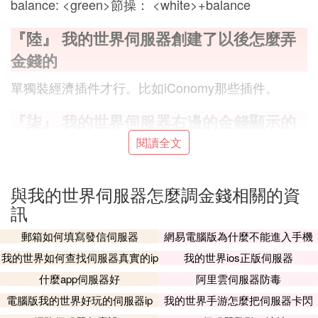
balance: <green>節操： <white>+balance
『陸』 我的世界伺服器創建了以後怎麼弄
金錢的
單獨裝經濟插件才行。比如iConomy那些插件。
『柒』 我的世界伺服器右邊的金錢顯示的
是什麼插件怎麼用
閱讀全文
《我的世界》伺服器右邊的金錢顯示的插件名字為Inf
o-Board，現在最新版名字為InfoBoardReborn。
與我的世界伺服器怎麼調金錢相關的資
它的用法需要一些變數實現
訊
'&5當前等級:&f<level>'
郵箱如何填寫發信伺服器
網易電腦版為什麼不能進入手機
'&5當前生命:&f<health>'
伺服器
我的世界如何查找伺服器真實的ip
'&5你的金錢:&f<money>'
我的世界ios正版伺服器
'&5你的點卷:&f<playerpoints>'
什麼app伺服器好
阿里雲伺服器防毒
'&5最大生命:&f<maxhealth>'
電腦版我的世界好玩的伺服器ip
我的世界手游怎麼把伺服器卡閃
'&5你的延遲:&f<ping>'
退