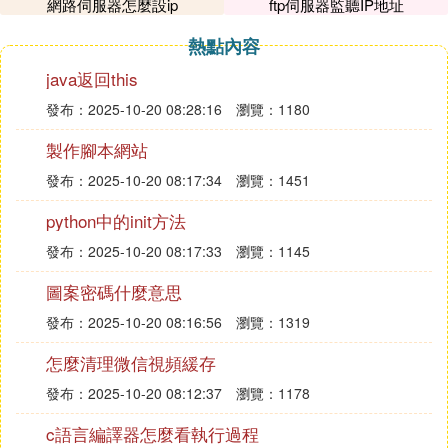
網路伺服器怎麼設ip
ftp伺服器監聽IP地址
的環境，玩家可以在這里建造自己的家園，與其他玩
家進行交易，參與各種競技活動。由於其穩定性和良
熱點內容
好的游戲體驗，花雨庭伺服器吸引了大量的忠實玩
java返回this
家。
發布：2025-10-20 08:28:16
瀏覽：1180
要進入花雨庭伺服器，玩家只需在Minecraft游戲內的
製作腳本網站
多人模式中輸入上述IP地址即可。成功連接後，玩家
可以開始創建角色，並選擇自己感興趣的游戲模式。
發布：2025-10-20 08:17:34
瀏覽：1451
這里有多種游戲模式供玩家選擇，包括經典的生存模
python中的init方法
式、創造模式以及各種挑戰模式，滿足了不同玩家的
需求。
發布：2025-10-20 08:17:33
瀏覽：1145
花雨庭伺服器還注重社區建設，為玩家提供了豐富的
圖案密碼什麼意思
社交功能。玩家可以在游戲內與其他玩家交流、組
發布：2025-10-20 08:16:56
瀏覽：1319
隊，參與集體活動，共同解決游戲中的難題。此外，
伺服器還會定期舉辦各種活動，為玩家帶來豐富的游
怎麼清理微信視頻緩存
戲體驗和獎勵。
發布：2025-10-20 08:12:37
瀏覽：1178
總之，花雨庭伺服器是一個充滿活力、富有挑戰性的
c語言編譯器怎麼看執行過程