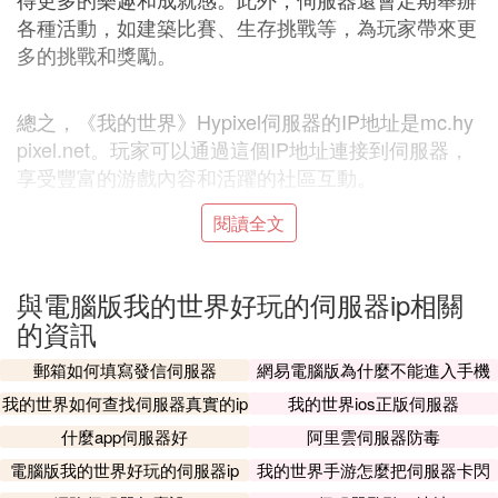
各種活動，如建築比賽、生存挑戰等，為玩家帶來更
多的挑戰和獎勵。
總之，《我的世界》Hypixel伺服器的IP地址是mc.hy
pixel.net。玩家可以通過這個IP地址連接到伺服器，
享受豐富的游戲內容和活躍的社區互動。
閱讀全文
B. 我的世界花雨庭伺服器ip地址
： mc.huayu-ting.c
我的世界花雨庭伺服器ip地址是
與電腦版我的世界好玩的伺服器ip相關
n。
的資訊
花雨庭是Minecraft游戲中的一個非常受歡迎的伺服
器。玩家可以通過輸入這個IP地址進入花雨庭伺服
郵箱如何填寫發信伺服器
網易電腦版為什麼不能進入手機
伺服器
器，與其他玩家一起體驗游戲。以下是關於花雨庭伺
我的世界如何查找伺服器真實的ip
我的世界ios正版伺服器
服器的
什麼app伺服器好
阿里雲伺服器防毒
花雨庭伺服器因其多樣的游戲玩法和豐富的社交功能
電腦版我的世界好玩的伺服器ip
我的世界手游怎麼把伺服器卡閃
而受到廣大玩家的喜愛。這個伺服器提供了一個獨特
退