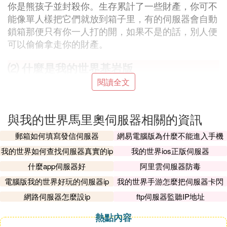
你是熊孩子並封殺你。生存累計了一些財產，你可不
能像單人樣把它們就放到箱子里，有的伺服器會自動
鎖箱那便只有你一人打的開，如果不是的話，別人便
可以偷偷拿走你的財產。
⑵ 什麼是我的世界基岩版
閱讀全文
《我的世界 基岩版》 是NS平台游戲。《我的世界 基
岩版》將包含以前發布所有內容，包括馬里奧主題包
以及所有的 DLC，並且支持與 Xbox One、安卓設備
與我的世界馬里奧伺服器相關的資訊
跨平台聯機。同時，它還將支持9月推出的 Nintendo
郵箱如何填寫發信伺服器
網易電腦版為什麼不能進入手機
Switch Online，以及 Xbox Live 的成就與分數。
伺服器
我的世界如何查找伺服器真實的ip
我的世界ios正版伺服器
基岩版添加新的游戲內商城，玩家可使用游戲內貨幣
什麼app伺服器好
阿里雲伺服器防毒
「MINECOINS」購買一些社區創建內容，包括皮
膚、世界、材質等。玩家還可通過在線社區運行伺服
電腦版我的世界好玩的伺服器ip
我的世界手游怎麼把伺服器卡閃
退
器來進行新的迷你游戲與游戲模式。
網路伺服器怎麼設ip
ftp伺服器監聽IP地址
拓展資料：
熱點內容