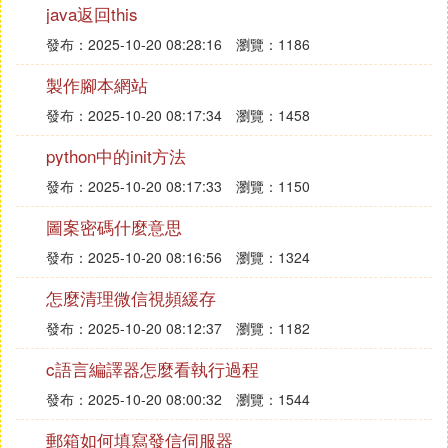
java返回this
我餓世界簡介：
發布：2025-10-20 08:28:16
瀏覽：1186
《minecraft》（《我的世界》）是一款風靡全球的高
自由度沙盒游戲，由瑞典MojangAB和4J Studios開
製作腳本網站
發。
發布：2025-10-20 08:17:34
瀏覽：1458
Minecraft是一款沙盒游戲，整個游戲沒有劇情，玩家
python中的init方法
在游戲中自由建設和破壞，透過像積木一樣來對元素
進行組合與拼湊，輕而易舉的就能製作出小木屋、城
發布：2025-10-20 08:17:33
瀏覽：1150
堡甚至城市，玩家可以通過自己創造的作品來體驗上
圖案密碼什麼意思
帝一般的感覺。在這款游戲里，不僅可以單人娛樂，
還可以多人聯機，玩家也可以安裝一些模組來增加游
發布：2025-10-20 08:16:56
瀏覽：1324
戲趣味性。
怎麼清理微信視頻緩存
Minecraft著重於讓玩家去探索、交互，並且改變一個
發布：2025-10-20 08:12:37
瀏覽：1182
由一立方米大小的方塊動態生成的地圖。除了方塊以
c語言編譯器怎麼看執行過程
外，環境功能還包括植物、生物與物品。游戲里的一
些活動包括採集礦石、與敵對生物戰斗、合成新的方
發布：2025-10-20 08:00:32
瀏覽：1544
塊與收集各種在游戲中找到的資源的工具。
郵箱如何填寫發信伺服器