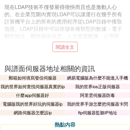
現在LDAP技術不僅發展得很快而且也是激動人心
的。在企業范圍內實現LDAP可以讓運行在幾乎所有
計算機平台上的所有的應用程序從LDAP目錄中獲取
信息。LDAP目錄中可以存儲各種類型的數據：電子
郵件地址、郵件路由信息、人力資源數據、公用密
匙、聯系人列表，等等。通過把LDAP目錄作為系統
閱讀全文
集成中的一個重要環節，可以簡化員工在企業內部查
詢信息的步驟，甚至連主要的數據源都可以放在任何
地方。如果Oracle、Sybase、Informix或Microsoft
sq
與譜面伺服器地址相關的資訊
l
資料庫
中已經存儲了類似的數據，那麼LDAP和這些
郵箱如何填寫發信伺服器
網易電腦版為什麼不能進入手機
資料庫到底有什麼不同呢？是什麼讓它更具優勢？請
伺服器
繼續讀下去吧！
我的世界如何查找伺服器真實的ip
我的世界ios正版伺服器
什麼app伺服器好
阿里雲伺服器防毒
什麼是LDAP?
電腦版我的世界好玩的伺服器ip
我的世界手游怎麼把伺服器卡閃
LDAP的英文全稱是Lightweight Directory Access Pro
退
網路伺服器怎麼設ip
ftp伺服器監聽IP地址
tocol，一般都簡稱為LDAP。它是基於X.500標準
的，但是簡單多了並且可以根據需要定製。與X.500
熱點內容