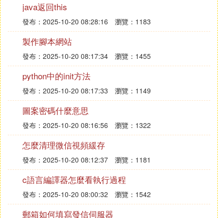
不同，LDAP支持TCP/IP，這對訪問Internet是必須
java返回this
的。LDAP的核心規范在RFC中都有定義，所有與LD
發布：2025-10-20 08:28:16
瀏覽：1183
AP相關的RFC都可以在LDAPman RFC網頁中找到。
製作腳本網站
怎麼使用LDAP這個術語呢？
發布：2025-10-20 08:17:34
瀏覽：1455
在日常交談中，你可能會聽到有些人這么說：「我們
要把那些東西存在LDAP中嗎？」，或者「從LDAP資
python中的init方法
料庫中取出那些數據！」，又或者「我們怎麼把LDA
發布：2025-10-20 08:17:33
瀏覽：1149
P和關系型資料庫集成在一起？」。嚴格地說，LDAP
根本不是資料庫而是用來訪問存儲在信息目錄（也就
圖案密碼什麼意思
是LDAP目錄）中的信息的協議。更為確切和正式的
發布：2025-10-20 08:16:56
瀏覽：1322
說法應該是象這樣的：「通過使用LDAP，可以在信
怎麼清理微信視頻緩存
息目錄的正確位置讀取（或存儲）數據」。但是，也
沒有必要吹毛求疵，盡管表達得不夠准確，我們也都
發布：2025-10-20 08:12:37
瀏覽：1181
知道對方在說什麼。
c語言編譯器怎麼看執行過程
LDAP目錄是資料庫嗎？
發布：2025-10-20 08:00:32
瀏覽：1542
就象Sybase、Oracle、Informix或Microsoft的資料庫
郵箱如何填寫發信伺服器