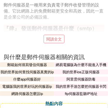
郵件伺服器是一種用來負責電子郵件收發管理的設
備。它比網路上的免費郵箱更安全和高效，因此一直
是企業公司的必備設備。
『肆』 發送郵件伺服器是什麼（smtp）
SMTP 的全稱是「Simple Mail Transfer Protocol」，
閱讀全文
即簡單郵件傳輸協議。它是一組用於從源地址到目的
地址傳輸郵件的規范，通過它來控制郵件的中轉方
式。SMTP 協議屬於 TCP/IP 協議簇，它幫助每台計
與什麼是郵件伺服器相關的資訊
算機在發送或中轉信件時找到下一個目的地。SMTP
郵箱如何填寫發信伺服器
網易電腦版為什麼不能進入手機
伺服器就是遵循 SMTP 協議的發送郵件伺服器。
伺服器
我的世界如何查找伺服器真實的ip
我的世界ios正版伺服器
『伍』 什麼是第三方郵件伺服器
什麼app伺服器好
阿里雲伺服器防毒
電腦版我的世界好玩的伺服器ip
我的世界手游怎麼把伺服器卡閃
例如你在學校，你用學校的郵件伺服器，就不是第三
退
網路伺服器怎麼設ip
ftp伺服器監聽IP地址
方，也就是網內的伺服器，你若用往外的伺服器，例
如163，就是第三方了
熱點內容