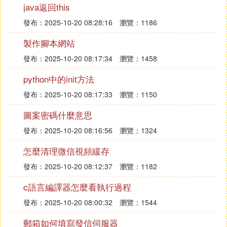
『陸』 郵件伺服器的作用是什麼
java返回this
發布：2025-10-20 08:28:16
瀏覽：1186
收發電子郵件。
製作腳本網站
當多個工作組、部門和骨幹網連接在一起的時候，企
業間需要連網，一個系統連接了很多很多的網路，Int
發布：2025-10-20 08:17:34
瀏覽：1458
ernet已經變得十分普遍和重要，電子郵件是網際網
python中的init方法
路上最為流行的應用之一。
發布：2025-10-20 08:17:33
瀏覽：1150
如同郵遞員分發投遞傳統郵件一樣，電子郵件也是非
同步的，也就是說人們是在方便的時候發送和閱讀郵
圖案密碼什麼意思
件的，無須預先與別人協同。
發布：2025-10-20 08:16:56
瀏覽：1324
與傳統郵件不同的是，電子郵件既迅速，又易於分
怎麼清理微信視頻緩存
發，而且成本低廉。另外，現代的電子郵件消息可以
發布：2025-10-20 08:12:37
瀏覽：1182
包含超鏈接、HTML格式文本、圖像、聲音甚至視頻
數據。
c語言編譯器怎麼看執行過程
發布：2025-10-20 08:00:32
瀏覽：1544
(6)什麼是郵件伺服器擴展閱讀
郵箱如何填寫發信伺服器
SMTP簡介——