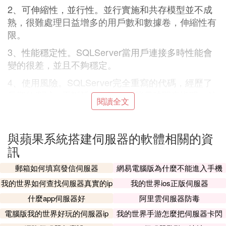
2、可伸縮性，並行性。並行實施和共存模型並不成
熟，很難處理日益增多的用戶數和數據卷，伸縮性有
限。
3、性能穩定性。SQLServer當用戶連接多時性能會
變的很差，並且不夠穩定。
4、使用風險。SQLServer完全重寫的代碼，經歷了
長期的測試，不斷延遲，許多功能需時間來證明。並
閱讀全文
不十分兼容早期產品。使用需要冒一定風險。
5、客戶端支持及應用模式。只支持C/S模式。
與蘋果系統搭建伺服器的軟體相關的資
Ⅱ 蘋果電腦能用西軟酒店系統嗎
訊
安裝界面的第一步選擇需要安裝的語言，在這部和大
郵箱如何填寫發信伺服器
網易電腦版為什麼不能進入手機
伺服器
多數酒管軟體一樣會提示選擇語言的種類，在這里我
我的世界如何查找伺服器真實的ip
我的世界ios正版伺服器
們選擇簡體中文.
什麼app伺服器好
阿里雲伺服器防毒
西軟酒店管理系統軟體客戶端安裝使用教程
電腦版我的世界好玩的伺服器ip
我的世界手游怎麼把伺服器卡閃
在電腦中安裝FOXHIS系統運行環境，最好在安裝過
退