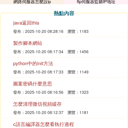
網路伺服器怎麼設ip
ftp伺服器監聽IP地址
程中關閉其他的應用程序；然後是西軟的用戶使用許
可協議，可以大概的瀏覽一下，點擊同意就用戶使用
熱點內容
協議，進入用信息添加頁面，輸入用戶和組織名稱信
java返回this
息。
3
發布：2025-10-20 08:28:16
瀏覽：1183
安裝FOXHIS系統的相關組件，包括PowerBuilder運
製作腳本網站
行庫、Sybase Open Client 運行庫、FOXHIS系統運
發布：2025-10-20 08:17:34
瀏覽：1456
行庫以及資料庫配置和PDF列印機；根據自己需求安
裝這些組件。然後填寫數據伺服器的IP地址和資料庫
python中的init方法
的名稱，然後點擊下一步。注意：伺服器的地址 修
發布：2025-10-20 08:17:33
瀏覽：1149
改為使用地址。
西軟酒店管理系統軟體客戶端安裝使用教程
圖案密碼什麼意思
發布：2025-10-20 08:16:56
瀏覽：1323
怎麼清理微信視頻緩存
發布：2025-10-20 08:12:37
瀏覽：1181
c語言編譯器怎麼看執行過程