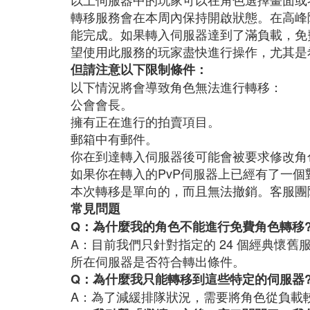
轉移服務會在本周內保持開啟狀態。在高峰
能完成。如果轉入伺服器達到了滿負載，免
望使用此服務的玩家盡快進行操作，尤其是
但請注意以下限制條件：
以下情況將會導致角色無法進行轉移：
公會會長。
擁有正在進行的拍賣項目。
郵箱中有郵件。
你在到達轉入伺服器後可能會被要求修改角
如果你在轉入的PvP伺服器上已經有了一
本次轉移是單向的，而且無法撤銷。客服團
常見問題
Q：為什麼我的角色不能進行免費角色轉移
A：目前我們只針對指定的 24 個經典懷
所在伺服器是否符合轉出條件。
Q：為什麼我只能轉移到這些特定的伺服器
A：為了減緩排隊狀況，需要將角色從負載