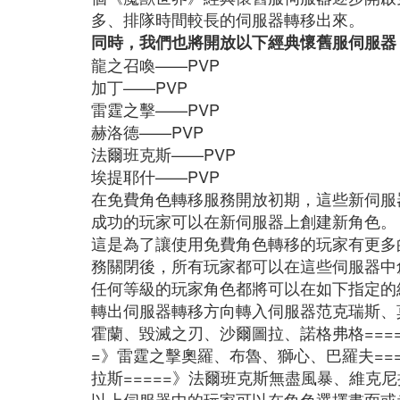
多、排隊時間較長的伺服器轉移出來。
同時，我們也將開放以下經典懷舊服伺服器
龍之召喚——PVP
加丁——PVP
雷霆之擊——PVP
赫洛德——PVP
法爾班克斯——PVP
埃提耶什——PVP
在免費角色轉移服務開放初期，這些新伺服
成功的玩家可以在新伺服器上創建新角色。
這是為了讓使用免費角色轉移的玩家有更多
務關閉後，所有玩家都可以在這些伺服器中
任何等級的玩家角色都將可以在如下指定的
轉出伺服器轉移方向轉入伺服器范克瑞斯、莫
霍蘭、毀滅之刃、沙爾圖拉、諾格弗格===
=》雷霆之擊奧羅、布魯、獅心、巴羅夫==
拉斯=====》法爾班克斯無盡風暴、維克尼
以上伺服器中的玩家可以在角色選擇畫面或