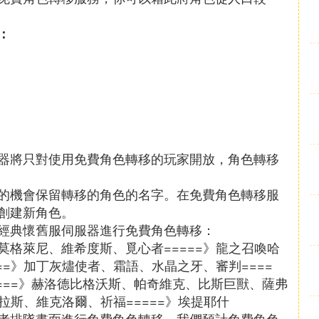
：
器將只對使用免費角色轉移的玩家開放，角色轉移
的機會保留轉移的角色的名字。在免費角色轉移服
創建新角色。
經典懷舊服伺服器進行免費角色轉移：
格萊尼、維希度斯、覓心者=====》龍之召喚哈
==》加丁灰燼使者、霜語、水晶之牙、審判====
===》赫洛德比格沃斯、帕奇維克、比斯巨獸、薩弗
拉斯、維克洛爾、祈福=====》埃提耶什
者排隊畫面進行免費角色轉移。我們預計免費角色