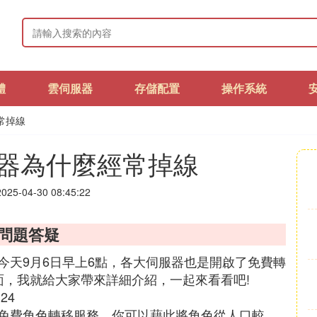
體
雲伺服器
存儲配置
操作系統
常掉線
器為什麼經常掉線
25-04-30 08:45:22
見問題答疑
今天9月6日早上6點，各大伺服器也是開啟了免費轉
面，我就給大家帶來詳細介紹，一起來看看吧!
24
免費角色轉移服務，你可以藉此將角色從人口較