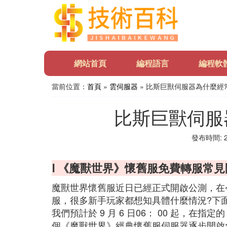
網站首頁
編程語言
編程軟
當前位置：
首頁
»
雲伺服器
» 比斯巨獸伺服器為什麼經
比斯巨獸伺服
發布時間: 20
Ⅰ 《魔獸世界》懷舊服免費轉服常
魔獸世界懷舊服近日已經正式開啟公測，在
服，很多新手玩家都想知具體什麼情況?下
我們預計於 9 月 6 日06： 00 起，在指定的 
個《魔獸世界》經典懷舊服伺服器逐步開啟