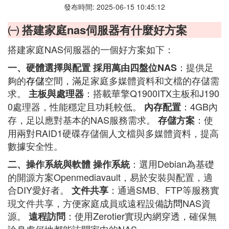
發布時間: 2025-06-15 10:45:12
㈠ 搭建家庭nas伺服器有什麼好方案
搭建家庭NAS伺服器的一個好方案如下：
：提供足
一、硬體選擇與配置
採用萬由四盤位NAS
夠的
存儲
空間，滿足家庭多媒體資料和文檔的存儲需
求。
：搭載華擎Q1900ITX主板和J190
主板與處理器
0處理器，性能穩定且功耗較低。
：4GB內
內存配置
存，足以應對基本的NAS服務需求。
：使
存儲方案
用兩對RAID1硬碟存儲個人文檔與多媒體資料，提高
數據安全性。
：選用Debian為基礎
二、操作系統與軟體
操作系統
的開源方案Openmediavault，易於安裝與配置，適
合DIY愛好者。
：通過SMB、FTP等服務實
文件共享
現文件共享，方便家庭成員或遠程設備
訪問
NAS資
源。
：使用Zerotier實現內網穿透，確保無
遠程訪問