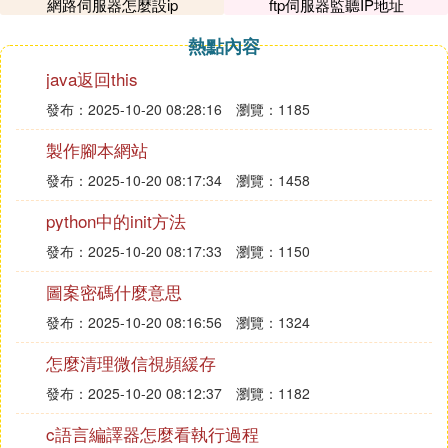
注意：
網路伺服器怎麼設ip
ftp伺服器監聽IP地址
那麼需要添加一個密碼，如果伺服器上的密碼是1234
熱點內容
56。
2.安裝NAS
java返回this
1.查看伺服器的IP地址
發布：2025-10-20 08:28:16
瀏覽：1185
打開web服務管理面板、在地址欄輸入ip地址：16
製作腳本網站
8、1，1進入NAS界面，埠號192。
打開控制台
發布：2025-10-20 08:17:34
瀏覽：1458
2.在配置文件中，找到server配置，
python中的init方法
在配置文件中，找到NAS的路徑：
3.設置IP地址
發布：2025-10-20 08:17:33
瀏覽：1150
打開NAS的配置文件，找到埠設置，
圖案密碼什麼意思
在埠設置中，將IP地址：192.168.1.255(XXX為埠號)
發布：2025-10-20 08:16:56
瀏覽：1324
設置為80
4.啟動NAS
怎麼清理微信視頻緩存
可以重啟NAS，然後使用wget或者在命令行終端，輸
發布：2025-10-20 08:12:37
瀏覽：1182
入server命令查看下NAS的IP地址
說明NAS已經啟動成功了，如果顯示的是同一個埠
c語言編譯器怎麼看執行過程