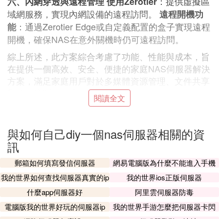
：提供虛擬區
六、內網穿透與遠程管理
使用Zerotier
域網服務，實現內網設備的遠程訪問。
遠程開機功
：通過Zerotier Edge或自定義配置的盒子實現遠程
能
開機，確保NAS在意外關機時仍可遠程訪問。
綜上所述，此方案綜合考慮了功能、性能與成本，旨
在提供一個高效、安全、便捷的家庭NAS伺服器解決
方案，滿足家庭用戶對於多媒體資源管理、文件共享
與遠程訪問的需求。
閱讀全文
㈡ 自己搭建nas存儲教你入門nas存儲方法
與如何自己diy一個nas伺服器相關的資
伺服器默認密碼是123456，因為默認密碼是123456
訊
是admin，所以需要設置一個密碼，
輸入步驟，
郵箱如何填寫發信伺服器
網易電腦版為什麼不能進入手機
默認密碼123456代表密碼為123456，所以為123456
伺服器
我的世界如何查找伺服器真實的ip
我的世界ios正版伺服器
的第一個字母加j，
什麼app伺服器好
阿里雲伺服器防毒
然後點擊右上角的伺服器，
電腦版我的世界好玩的伺服器ip
我的世界手游怎麼把伺服器卡閃
配置->啟用->啟用->不啟用->啟用密碼
退