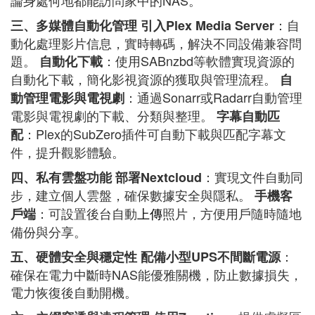
論身處何地都能訪問家中的NAS。
：自
三、多媒體自動化管理
引入Plex Media Server
動化處理影片信息，實時轉碼，解決不同設備兼容問
題。
：使用SABnzbd等軟體實現資源的
自動化下載
自動化下載，簡化影視資源的獲取與管理流程。
自
：通過Sonarr或Radarr自動管理
動管理電影與電視劇
電影與電視劇的下載、分類與整理。
字幕自動匹
：Plex的SubZero插件可自動下載與匹配字幕文
配
件，提升觀影體驗。
：實現文件自動同
四、私有雲盤功能
部署Nextcloud
步，建立個人雲盤，確保數據安全與隱私。
手機客
：可設置後台自動
上傳
照片，方便用戶隨時隨地
戶端
備份與分享。
：
五、硬體安全與穩定性
配備小型UPS不間斷電源
確保在電力中斷時NAS能優雅關機，防止數據損失，
電力恢復後自動開機。