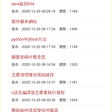
『伍』 怎麼查看
電腦伺服器
的ip地址和埠
java返回this
發布：2025-10-20 08:28:16
瀏覽：1184
怎麼查看電腦伺服器的ip地址和埠？
製作腳本網站
以win10為例，在桌面模式下，右鍵單擊「開始」按
鈕，彈出右鍵菜單，點擊「運行」，運行中輸入cmd
發布：2025-10-20 08:17:34
瀏覽：1456
再點擊「確定」按鈕，進入命令提示窗口，輸入ipco
python中的init方法
nfig/all指示命令之後按一下回車鍵，這個時候就可以
看到電腦的伺服器的ip地址了。接下來在命令提示框
發布：2025-10-20 08:17:33
瀏覽：1149
內輸入命令「netstat -an」然後再按一下回車，按了
圖案密碼什麼意思
回車之後，就可以看到你電腦所有埠的信息了。
發布：2025-10-20 08:16:56
瀏覽：1323
怎麼清理微信視頻緩存
發布：2025-10-20 08:12:37
瀏覽：1181
IP地址
c語言編譯器怎麼看執行過程
互聯網協議地址，縮寫為IP地址（IP Address）。IP
地址是IP協議提供的一種統一的地址格式，它為互聯
發布：2025-10-20 08:00:32
瀏覽：1543
網上的每一個網路和每一台主機分配一個邏輯地址，
郵箱如何填寫發信伺服器