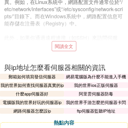
異。例如，在Linux系統中，網路配置文件通常位於“/
etc/network/interfaces”或“/etc/sysconfig/network-scri
pts/”目錄下。而在Windows系統中，網路配置信息可
能
存儲
在注冊表（Registry）中。
此外，如果你通過遠程連接（如SSH）來訪問伺服
器，那麼你可以在連接時看到的連接信息中找到伺服
閱讀全文
器的IP地址。同時，許多伺服器管理軟體或平台（如
AWS、Azure、阿里雲等）也提供了在圖形用戶界面
與ip地址怎麼看伺服器相關的資訊
（GUI）中查看伺服器IP地址的功能，這對於不熟悉
命令行操作的用戶來說可能更為友好。
郵箱如何填寫發信伺服器
網易電腦版為什麼不能進入手機
伺服器
我的世界如何查找伺服器真實的ip
我的世界ios正版伺服器
無論你選擇哪種方法，重要的是要確保你擁有足夠的
什麼app伺服器好
阿里雲伺服器防毒
許可權來查看這些信息，因為訪問網路配置通常需要
管理員或root級別的許可權。同時，了解伺服器的網
電腦版我的世界好玩的伺服器ip
我的世界手游怎麼把伺服器卡閃
退
路配置也是進行網路管理和故障排除的重要基礎知
網路伺服器怎麼設ip
ftp伺服器監聽IP地址
識。
熱點內容