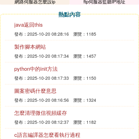
以聯系阿里雲的技術支持團隊尋求幫助，他們能提供
網路伺服器怎麼設ip
ftp伺服器監聽IP地址
專業的指導和解決方案。
熱點內容
3. 如何將域名解析到伺服器
java返回this
1、注冊好域名後，登陸域名服務商網站，在個人帳
發布：2025-10-20 08:28:16
瀏覽：1185
號中心找到域名管理，點擊打開。不管是在那個網站
製作腳本網站
注冊的域名，後台基本上都是差不多的，都能找到域
發布：2025-10-20 08:17:34
瀏覽：1457
名管理。
2、在要解析的域名後面解析面板下點擊登陸，進行
python中的init方法
登陸域名解析面板操作。
發布：2025-10-20 08:17:33
瀏覽：1150
3、在域名控制面板里，點擊左邊的菜單DNS解析管
圖案密碼什麼意思
理。
發布：2025-10-20 08:16:56
瀏覽：1324
4、點擊增加IP,進行將伺服器的IP與域名進行綁定。
怎麼清理微信視頻緩存
5、在主機名後面錄入www，IP地址後面錄入網站伺
發布：2025-10-20 08:12:37
瀏覽：1182
服器的IP地(網站空間伺服器服務商提供)，再點擊增
加進行確認操作。
c語言編譯器怎麼看執行過程