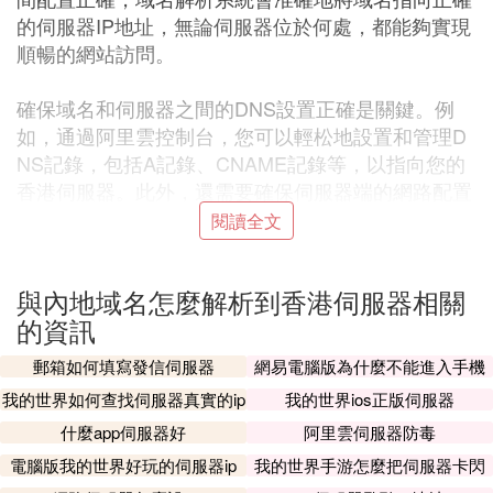
的伺服器IP地址，無論伺服器位於何處，都能夠實現
順暢的網站訪問。
確保域名和伺服器之間的DNS設置正確是關鍵。例
如，通過阿里雲控制台，您可以輕松地設置和管理D
NS記錄，包括A記錄、CNAME記錄等，以指向您的
香港伺服器。此外，還需要確保伺服器端的網路配置
正確，防火牆設置允許外部訪問。
閱讀全文
通常情況下，域名解析需要一些時間來傳播，這通常
與內地域名怎麼解析到香港伺服器相關
被稱為DNS
緩存
。在更改DNS設置後，大多數用戶可
的資訊
能在幾分鍾到幾小時內就能看到更改的效果。不過，
為了加快傳播速度，您也可以通過阿里雲提供的工具
郵箱如何填寫發信伺服器
網易電腦版為什麼不能進入手機
進行DNS緩存刷新，進一步縮短生效時間。
伺服器
我的世界如何查找伺服器真實的ip
我的世界ios正版伺服器
什麼app伺服器好
阿里雲伺服器防毒
總之，只要正確配置，您的域名指向香港伺服器是完
全可以正常解析和運作的。如果您遇到任何問題，可
電腦版我的世界好玩的伺服器ip
我的世界手游怎麼把伺服器卡閃
退