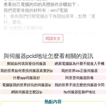
查看自己電腦的ID的具體操作步驟如下：
我們需要准備的材料有：win7電腦
1、首先我們打開電腦左下角開始菜單，點擊「運
行」選項。
⑧ 怎麼查計算機的ID
你說的應該是mac地址吧，開始-運行-輸入cmd-輸入
閱讀全文
命令：ipconfig /all 在顯示的內容中找到 Physical Ad
dress 相對應的號，就是mac地址
與伺服器pcid地址怎麼看相關的資訊
Ⅱ 怎樣查看ID
郵箱如何填寫發信伺服器
網易電腦版為什麼不能進入手機
查看IP步驟如下：
伺服器
我的世界如何查找伺服器真實的ip
我的世界ios正版伺服器
1、打開我們的計算機，點擊一下我們的左下角的開
什麼app伺服器好
阿里雲伺服器防毒
始菜單。
電腦版我的世界好玩的伺服器ip
我的世界手游怎麼把伺服器卡閃
退
網路伺服器怎麼設ip
ftp伺服器監聽IP地址
Ⅲ 如何查詢主機ID碼
熱點內容
一、首先，打開Windows7系統，點擊桌面左下角的