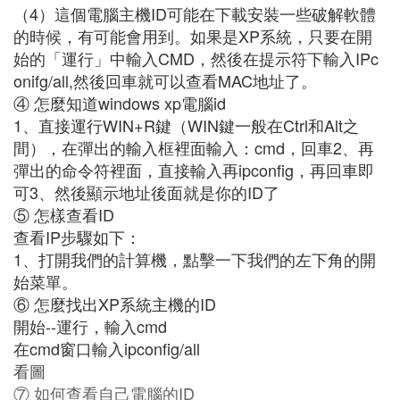
（4）這個電腦主機ID可能在下載安裝一些破解軟體
的時候，有可能會用到。如果是XP系統，只要在開
始的「運行」中輸入CMD，然後在提示符下輸入IPc
onifg/all,然後回車就可以查看MAC地址了。
④ 怎麼知道windows xp電腦id
1、直接運行WIN+R鍵（WIN鍵一般在Ctrl和Alt之
間），在彈出的輸入框裡面輸入：cmd，回車2、再
彈出的命令符裡面，直接輸入再ipconfig，再回車即
可3、然後顯示地址後面就是你的ID了
⑤ 怎樣查看ID
查看IP步驟如下：
1、打開我們的計算機，點擊一下我們的左下角的開
始菜單。
⑥ 怎麼找出XP系統主機的ID
開始--運行，輸入cmd
在cmd窗口輸入ipconfig/all
看圖
⑦ 如何查看自己電腦的ID