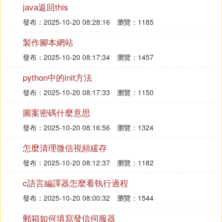
java返回this
為了搭建公網IP伺服器，你需要購買一個靜態公網IP
地址。與動態IP地址不同，靜態IP地址是始終保持不
發布：2025-10-20 08:28:16
瀏覽：1185
變的，這對於遠程訪問和搭建伺服器至關重要。
製作腳本網站
安裝操作系統
發布：2025-10-20 08:17:34
瀏覽：1457
選擇一個適合伺服器的操作系統，如Linux或Window
python中的init方法
sServer，並按照相應的說明安裝在你的硬體設備
上。
發布：2025-10-20 08:17:33
瀏覽：1150
配置網路設置
圖案密碼什麼意思
在搭建公網IP伺服器之前，你需要配置網路設置。這
發布：2025-10-20 08:16:56
瀏覽：1324
包括設置靜態IP地址、子網掩碼、網關和DNS伺服器
怎麼清理微信視頻緩存
等。
發布：2025-10-20 08:12:37
瀏覽：1182
設置埠轉發
c語言編譯器怎麼看執行過程
為了使公網能夠訪問你的伺服器，你需要設置埠轉
發布：2025-10-20 08:00:32
瀏覽：1544
發。這涉及到將公網IP地址與伺服器內部的私有IP地
址進行映射，並將相關埠打開。
郵箱如何填寫發信伺服器