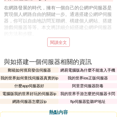
在網路發展的時代，擁有一個自己的公網IP伺服器是
實現個人網路自由的關鍵一步。通過搭建公網IP伺服
器，你可以自由地訪問互聯網、構建個人網站、搭建
游戲伺服器等等。本文將詳細介紹搭建公網IP伺服器
的方法和步驟。
閱讀全文
准備工作
在開始搭建公網IP伺服器之前，你需要進行一些准備
工作，包括選擇合適的硬體設備和購買一個可靠的互
與如搭建一個伺服器相關的資訊
聯網服務供應商（ISP）。
郵箱如何填寫發信伺服器
網易電腦版為什麼不能進入手機
選擇硬體設備
伺服器
我的世界如何查找伺服器真實的ip
我的世界ios正版伺服器
選擇一台適合搭建公網IP伺服器的硬體設備非常重
什麼app伺服器好
阿里雲伺服器防毒
要。你可以選擇一台性能較好的台式機或伺服器，並
電腦版我的世界好玩的伺服器ip
我的世界手游怎麼把伺服器卡閃
確保它具有足夠的處理能力和存儲空間來運行所需的
退
網路伺服器怎麼設ip
ftp伺服器監聽IP地址
服務和應用程序。
熱點內容
購買靜態公網IP地址