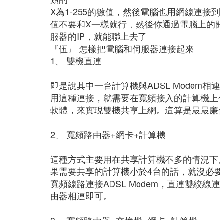
X為1-255的數值，然後電腦也用網線連接到同
值不要和X一樣就行，然後你通過電腦上的
服器的IP，就能聯上去了
『伍』 怎樣把電腦和伺服器連接起來
1、 雙機直連
即是說其中一台計算機與ADSL Mode
用這種連接，就需要在寬頻接入的計算機上作int
軟體，來實現雙機共享上網。這算是最最廉
2、 寬頻路由器+網卡+計算機
這種方式主要用在共享計算機不多的情況下
果需要共享的計算機小於4台的話，就沒必要
寬頻線路連接ADSL Modem，直連雙絞
由器相連即可。