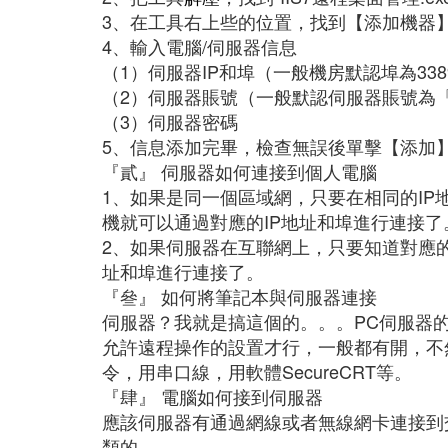
3、在工具右上些的位置，找到【添加機器
4、輸入電腦/伺服器信息
（1）伺服器IP和埠（一般機房默認埠為338
（2）伺服器賬號（一般默認伺服器賬號為「admi
（3）伺服器密碼
5、信息添加完畢，檢查無誤後單擊【添加
『貳』 伺服器如何連接到個人電腦
1、如果是同一個區域網，只要在相同的I
機就可以通過對應的IP地址和埠進行連接了
2、如果伺服器在互聯網上，只要知道對應的
址和埠進行連接了。
『叄』 如何將筆記本與伺服器連接
伺服器？我就是搞這個的。。。PC伺服器
允許遠程操作的設置才行，一般都有開，不然
令，用串口線，用軟體SecureCRT等。
『肆』 電腦如何接到伺服器
應該伺服器有通過網線或者無線網卡連接到交換機
類的