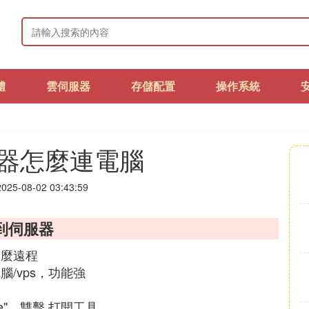
體
雲伺服器
存儲配置
操作系統
器怎麼連電腦
25-08-02 03:43:59
到伺服器
怎麼遠程
/vps，功能強
xe"，雙擊 打開工具