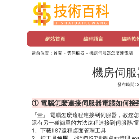
網站首頁
編程語言
編程軟
當前位置：
首頁
»
雲伺服器
» 機房伺服器怎麼連電腦
機房伺服
發布時間: 20
① 電腦怎麼連接伺服器電腦如何接
『壹』 電腦怎麼遠程連接到伺服器，教您
還有另一種簡單的方法遠程連接到伺服器/電腦
1、下載IIS7遠程桌面管理工具
2、把工具
解壓
，找到"IIS7遠程桌面管理.e