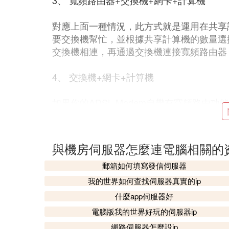
3、 寬頻路由器+交換機+網卡+計算機
對應上面一種情況，此方式就是運用在共享
要交換機幫忙，並根據共享計算機的數量選
交換機相連，再通過交換機連接寬頻路由器
4、 交換機+網卡+計算機
如果你的ADSL Modem自帶有寬頻路
是跟上面三種方式唯一的區別。連接起來也更
dem的LAN口用雙絞線和交換機的任一埠
與機房伺服器怎麼連電腦相關的
組建區域網，共享上網
郵箱如何填寫發信伺服器
——》一：網線直連不是最經濟的做法，雖
我的世界如何查找伺服器真實的ip
來不會超過100元。但是這種做法有個最
什麼app伺服器好
只用主機上網，否則日積月累的電費，呵呵
電腦版我的世界好玩的伺服器ip
用這種辦法！
網路伺服器怎麼設ip