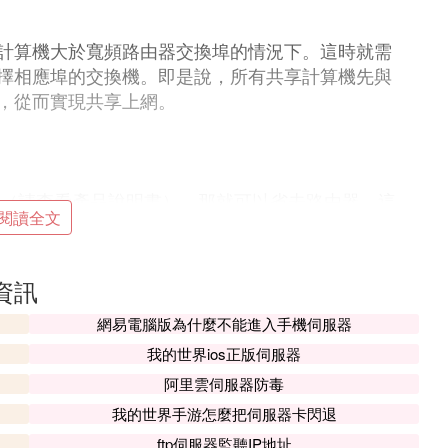
計算機大於寬頻路由器交換埠的情況下。這時就需
擇相應埠的交換機。即是說，所有共享計算機先與
，從而實現共享上網。
由功能（請查看產品說明書），那就可以省去路由器。這
閱讀全文
方便，根本不需要設置，連接方式為：ADSL Mo
連接，再將各計算機分別接入交換機剩餘埠即可。
資訊
網易電腦版為什麼不能進入手機伺服器
然我們只需要添加1條網線、1塊網卡，總價格算起
我的世界ios正版伺服器
大的弱點，就是上網時兩台機器必須同時開著，除非你
阿里雲伺服器防毒
也不見得比其它方法省錢～～，所以建議最好不使
我的世界手游怎麼把伺服器卡閃退
ftp伺服器監聽IP地址