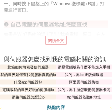
一、同時按下鍵盤上的「Windows徽標鍵+R鍵」打
開運行窗口。
❸ 自己電腦的伺服器地址怎麼查找
如果是Win7系統的話 打開「我的電腦」窗口，在左
邊的資源管理器處，點「網路」，再點「網路和共享
閱讀全文
中心」，再點「本地連接」這四個字，就出來了 。
上面的第三種方法，這種方法也是最快最方便的。首
與伺服器怎麼找到我的電腦相關的資訊
先我們要連接網路打開網路應用,游戲或者qq等,我們
測試微信為例;只要將微信掛著就可以我們選擇在任
郵箱如何填寫發信伺服器
網易電腦版為什麼不能進入手機
務欄點擊右鍵選擇啟動任務管理器,打開任務管理
伺服器
我的世界如何查找伺服器真實的ip
我的世界ios正版伺服器
器，Windows xp 和 Windows 2003 server 操作系統
什麼app伺服器好
阿里雲伺服器防毒
可參考以下方法伺服器電腦的IP地址：右擊桌面
電腦版我的世界好玩的伺服器ip
上"網上鄰居"圖標，選擇"屬性"，雙擊"本地鏈接"，點
我的世界手游怎麼把伺服器卡閃
退
擊"支持"選項卡，查看 IP 。
網路伺服器怎麼設ip
ftp伺服器監聽IP地址
客戶端登錄進去就可以查看和更改。機器搬月球上去
熱點內容
也一樣，把你電腦也搬月球上去，找個網線連接上伺