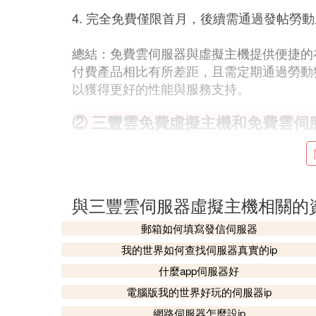
4. 完全免費僅限首月，後續需通過發帖勞
總結：免費雲伺服器與虛擬主機提供便捷的
付費產品相比有所差距，且需定期通過勞動
以獲得更好的性能與服務支持。
② 三豐雲免費虛擬主機和免費雲伺
三豐雲免費虛擬主機和免費雲伺服器評測如
一、免費虛擬主機
：三豐雲的注冊流程非常
注冊流程簡便
與三豐雲伺服器虛擬主機相關的
虛擬主機服務。
郵箱如何填寫發信伺服器
：該虛擬主機性能出色，能夠
性能優越
我的世界如何查找伺服器真實的ip
定性高，能夠有效減少網站宕機風險。
：三豐雲為虛擬主機
配備易用控制面板
什麼app伺服器好
站文件、
資料庫
等，極大地方便了網站
電腦版我的世界好玩的伺服器ip
網路伺服器怎麼設ip
二、免費雲伺服器