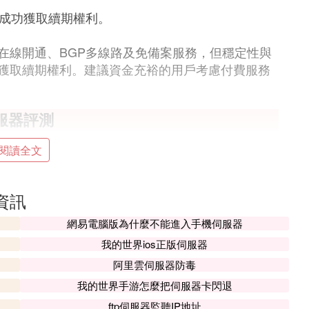
動成功獲取續期權利。
在線開通、BGP多線路及免備案服務，但穩定性與
獲取續期權利。建議資金充裕的用戶考慮付費服務
服器評測
：
下
閱讀全文
簡潔明了，用戶可以快速完成注冊並開始使用免費
資訊
網易電腦版為什麼不能進入手機伺服器
確保網站載入速度快，提升用戶體驗。同時，其穩
我的世界ios正版伺服器
提供了直觀易用的控制面板，用戶可以輕松管理網
阿里雲伺服器防毒
維護工作。
我的世界手游怎麼把伺服器卡閃退
ftp伺服器監聽IP地址