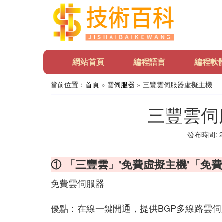
網站首頁
編程語言
編程軟
當前位置：
首頁
»
雲伺服器
» 三豐雲伺服器虛擬主機
三豐雲伺
發布時間: 20
① 「三豐雲」'免費虛擬主機'「免費
免費雲伺服器
優點：在線一鍵開通，提供BGP多線路雲