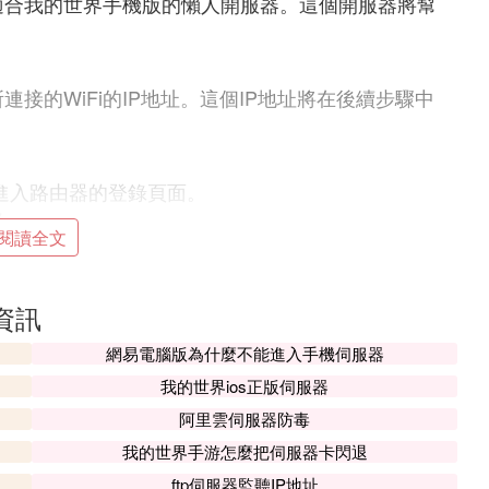
適合我的世界手機版的懶人開服器。這個開服器將幫
接的WiFi的IP地址。這個IP地址將在後續步驟中
1，進入路由器的登錄頁面。
錄。
閱讀全文
發規則」或類似的選項。
資訊
鈕來配置新的虛擬伺服器。
網易電腦版為什麼不能進入手機伺服器
的WiFi IP地址。
我的世界ios正版伺服器
阿里雲伺服器防毒
我的世界手游怎麼把伺服器卡閃退
，查找並記錄下你的本機IP地址。這個IP地址將作
ftp伺服器監聽IP地址
給你的好友。