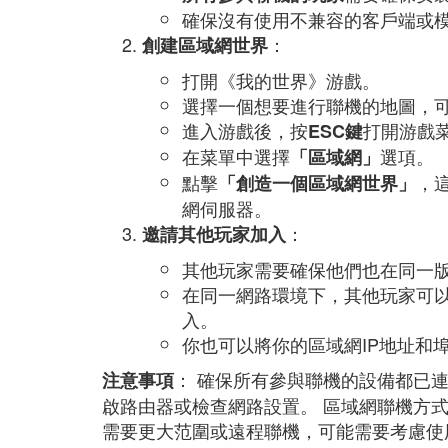
確保沒有使用不兼容的客戶端或
：
創建區域網世界
打開《我的世界》游戲。
選擇一個想要進行聯機的地圖，
進入游戲後，按
打開游戲
ESC鍵
在菜單中選擇
選項。
「區域網」
點擊
，
「創造一個區域網世界」
網伺服器。
：
邀請其他玩家加入
其他玩家需要確保他們也在同一
在同一網路環境下，其他玩家可
入。
你也可以將你的區域網IP地址和
： 確保所有參與聯機的設備都已
注意事項
啟路由器或檢查網路設置。 區域網聯機方
需要更大范圍或遠程聯機，可能需要考慮使