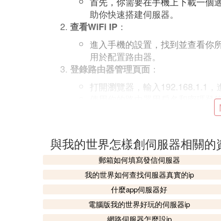
首先，你需要在手機上下載一個
助你快速搭建伺服器。
：
查看WiFi IP
進入手機的設置，找到並查看你所連
用於配置路由器。
：
登錄路由器管理頁面
打開瀏覽器，輸入192.168.1.
使用你的路由器用戶名和密碼登
：
配置虛擬伺服器
在路由器管理頁面中，找到「轉
與我的世界怎樣創伺服器相關的
點擊「添加新條目」或類似的按
在埠號欄中輸入19132。
郵箱如何填寫發信伺服器
在IP地址欄中輸入你在步驟2中查看到
我的世界如何查找伺服器真實的ip
點擊保存設置。
什麼app伺服器好
：
獲取本機IP
電腦版我的世界好玩的伺服器ip
在搜索引擎中輸入「IP地址查詢」
網路伺服器怎麼設ip
為伺服器的
訪問
地址，可以分享