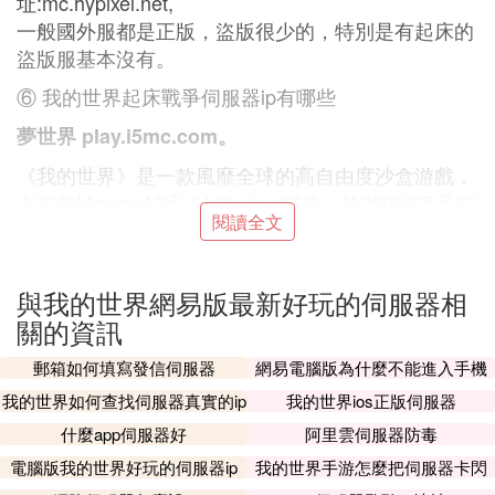
址:mc.hypixel.net,
一般國外服都是正版，盜版很少的，特別是有起床的
盜版服基本沒有。
⑥ 我的世界起床戰爭伺服器ip有哪些
夢世界 play.i5mc.com。
《我的世界》是一款風靡全球的高自由度沙盒游戲，
由瑞典MojangAB和4J Studios開發，於2009年5月13
閱讀全文
日發行。2014年11月6日，該游戲被微軟收購。2016
年網易取得了該游戲在中國的代理權。
該游戲以每一個玩家在三維空間中自由地創造和破壞
與我的世界網易版最新好玩的伺服器相
不同種類的方塊為主題。玩家在游戲中可以在單人或
關的資訊
多人模式中通過摧毀或創造方塊以創造精妙絕倫的建
郵箱如何填寫發信伺服器
網易電腦版為什麼不能進入手機
築物和藝術，或者收集物品探索地圖以完成游戲的主
伺服器
我的世界如何查找伺服器真實的ip
我的世界ios正版伺服器
線。
什麼app伺服器好
阿里雲伺服器防毒
無限地圖：
電腦版我的世界好玩的伺服器ip
我的世界手游怎麼把伺服器卡閃
（0.9.0以上版本）分為無限超平坦地圖（草方塊超平
退