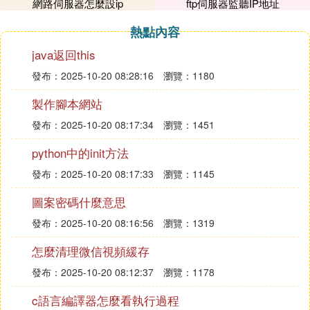
網路伺服器怎麼設ip
ftp伺服器監聽IP地址
坦）及隨機無限地圖，超平坦地圖只能設置為創造模
式，地圖只有4層方塊，更加適合高層建築的建造
熱點內容
（當然也要小心挖破基岩掉入虛空）。
java返回this
隨機地圖可以輸入種子以生成不同地圖預設村莊，地
發布：2025-10-20 08:28:16
瀏覽：1180
牢，礦洞等，這種地圖有多種生態類型，包括海洋，
沙漠，叢林，熱帶森林，粘土山等。
製作腳本網站
發布：2025-10-20 08:17:34
瀏覽：1451
我的世界手機版以2D變為3D,由0.9.0以前版本的小地
圖變成了無限地圖，由0.1.1的簡單幾種方塊變成了多
python中的init方法
種方塊，我的世界手機版每一次的更新。
發布：2025-10-20 08:17:33
瀏覽：1145
⑦ 我的世界電腦版的小游戲伺服器，比如有戰橋
圖案密碼什麼意思
啊，速建，躲貓貓，起床戰爭什麼的（就是像我的世
界天騏玩的那
發布：2025-10-20 08:16:56
瀏覽：1319
我的世界1.8~1.8.9彩虹異世界生存伺服器
怎麼清理微信視頻緩存
2018年1月23日我的世界伺服器0
發布：2025-10-20 08:12:37
瀏覽：1178
【伺服器投稿】 【伺服器主機租用】 ———— 伺服
c語言編譯器怎麼看執行過程