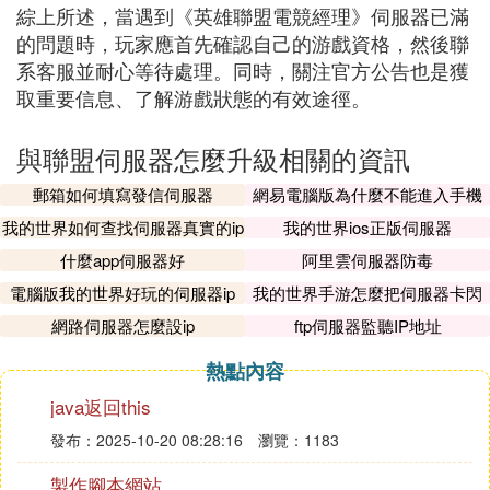
綜上所述，當遇到《英雄聯盟電競經理》伺服器已滿
的問題時，玩家應首先確認自己的游戲資格，然後聯
系客服並耐心等待處理。同時，關注官方公告也是獲
取重要信息、了解游戲狀態的有效途徑。
與聯盟伺服器怎麼升級相關的資訊
郵箱如何填寫發信伺服器
網易電腦版為什麼不能進入手機
伺服器
我的世界如何查找伺服器真實的ip
我的世界ios正版伺服器
什麼app伺服器好
阿里雲伺服器防毒
電腦版我的世界好玩的伺服器ip
我的世界手游怎麼把伺服器卡閃
退
網路伺服器怎麼設ip
ftp伺服器監聽IP地址
熱點內容
java返回this
發布：2025-10-20 08:28:16
瀏覽：1183
製作腳本網站