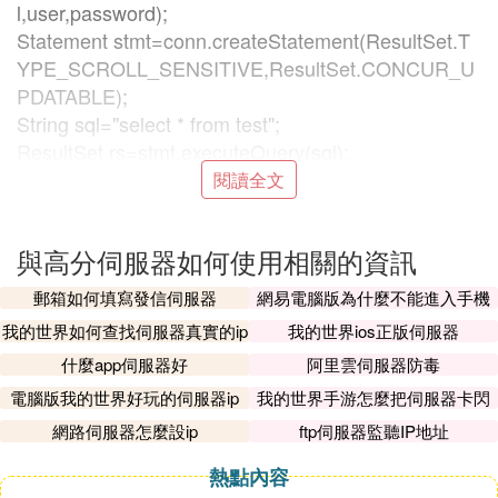
l,user,password);
Statement stmt=conn.createStatement(ResultSet.T
YPE_SCROLL_SENSITIVE,ResultSet.CONCUR_U
PDATABLE);
String sql="select * from test";
ResultSet rs=stmt.executeQuery(sql);
while(rs.next()) {％＞
閱讀全文
您的第一個欄位內容為：＜％=rs.getString(1)％＞
您的第二個欄位內容為：＜％=rs.getString(2)％＞
與高分伺服器如何使用相關的資訊
＜％}％＞
＜％out.print("資料庫操作成功，恭喜你");％＞
郵箱如何填寫發信伺服器
網易電腦版為什麼不能進入手機
＜％rs.close();
伺服器
我的世界如何查找伺服器真實的ip
我的世界ios正版伺服器
stmt.close();
什麼app伺服器好
阿里雲伺服器防毒
conn.close();
電腦版我的世界好玩的伺服器ip
我的世界手游怎麼把伺服器卡閃
％＞
退
＜/body＞
網路伺服器怎麼設ip
ftp伺服器監聽IP地址
＜/html＞
熱點內容