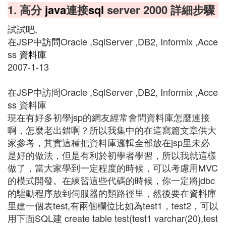
1. 高分
java
連接
sql
server 2000 詳細步驟
試試吧,
在JSP中
訪問
Oracle ,SqlServer ,DB2, Informix ,Acce
ss
資料庫
2007-1-13
在JSP中訪問Oracle ,SqlServer ,DB2, Informix ,Acce
ss 資料庫
現在有好多初學jsp的網友經常會問資料庫怎麼連接
啊，怎麼老出錯啊？所以我集中的在這寫篇文章供大
家參考，其實這種把資料庫邏輯全部放在jsp里未必
是好的做法，但是有利於初學者學習，所以我就這樣
做了，當大家學到一定程度的時候，可以考慮用MVC
的模式開發。在練習這些代碼的時候，你一定將jdbc
的驅動程序放到伺服器的類路徑里，然後要在資料庫
里建一個表test,有兩個欄位比如為test1，test2，可以
用下面SQL建 create table test(test1 varchar(20),test