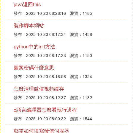
二、jsp連接Sql Server7.0/2000資料庫
java返回this
發布：2025-10-20 08:28:16
瀏覽：1185
testsqlserver.jsp如下：
製作腳本網站
＜％@ page contentType="text/html;charset=gb231
2"％＞
發布：2025-10-20 08:17:34
瀏覽：1458
＜％@ page import="java.sql.*"％＞
python中的init方法
＜html＞
＜body＞
發布：2025-10-20 08:17:33
瀏覽：1150
＜％Class.forName("com.microsoft.jdbc.sqlserver.S
圖案密碼什麼意思
QLServerDriver").newInstance();
發布：2025-10-20 08:16:56
瀏覽：1324
String url="jdbc:microsoft:sqlserver://localhost:1433;
DatabaseName=pubs";
怎麼清理微信視頻緩存
//pubs為你的資料庫的
發布：2025-10-20 08:12:37
瀏覽：1182
String user="sa";
String password="";
c語言編譯器怎麼看執行過程
Connection conn= DriverManager.getConnection(ur
發布：2025-10-20 08:00:32
瀏覽：1544
l,user,password);
Statement stmt=conn.createStatement(ResultSet.T
郵箱如何填寫發信伺服器