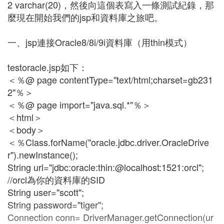
2 varchar(20)，然後向這個表寫入一條測試紀錄，那
麼現在開始我們的jsp和資料庫之旅吧。
一、jsp連接Oracle8/8i/9i資料庫（用thin模式）
testoracle.jsp如下：
＜％@ page contentType="text/html;charset=gb231
2"％＞
＜％@ page import="java.sql.*"％＞
＜html＞
＜body＞
＜％Class.forName("oracle.jdbc.driver.OracleDrive
r").newInstance();
String url="jdbc:oracle:thin:@localhost:1521:orcl";
//orcl為你的資料庫的SID
String user="scott";
String password="tiger";
Connection conn= DriverManager.getConnection(ur