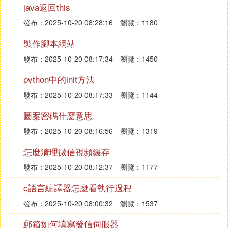
java返回this
發布：2025-10-20 08:28:16
瀏覽：1180
在《我的世界》中查找或加入「地鐵」主題的伺服
器，可以通過以下幾種方式實現：
製作腳本網站
發布：2025-10-20 08:17:34
瀏覽：1450
1.
游戲內直接搜索
python中的init方法
進入游戲主界面，點擊「多人游戲」 → 「添加
伺服器」。
發布：2025-10-20 08:17:33
瀏覽：1144
在伺服器地址或名稱搜索欄中嘗試輸入關鍵詞：
圖案密碼什麼意思
「世界地鐵」
發布：2025-10-20 08:16:56
瀏覽：1319
「地鐵」
怎麼清理微信視頻緩存
或
（英文關鍵詞
「subway」
「metro」
發布：2025-10-20 08:12:37
瀏覽：1177
可能更有效）。
部分伺服器可能顯示在公開列表中，但若未找
c語言編譯器怎麼看執行過程
到，需通過其他方式獲取具體IP。
發布：2025-10-20 08:00:32
瀏覽：1537
2.
玩家或社區推薦
郵箱如何填寫發信伺服器