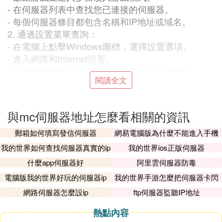
- 在伺服器列表中查找您已連接的伺服器。
- 每個伺服器條目都包含名稱和IP地址或域名。
2. 通過設置菜單查詢：
- 在電腦上點擊Windows圖標，選擇設置選項。
- 進入網路和Internet設置。
- 點擊網路圖標並選擇屬性或狀態以查看IP地址。
閱讀全文
- 如果是專用伺服器，顯示的IP地址即是伺服器的IP
地址。
3. 詢問伺服器管理員：咐攔判
與mc伺服器地址怎麼看相關的資訊
- 如果您是伺服器的一部分或希望加入新伺服器，可
以直接向管理員或所有者詢問伺服器的地址。
郵箱如何填寫發信伺服器
網易電腦版為什麼不能進入手機
伺服器
4. 在線搜索：
我的世界如何查找伺服器真實的ip
我的世界ios正版伺服器
- 對於公共衡搏伺服器，您可以在網上搜索伺服器地
什麼app伺服器好
阿里雲伺服器防毒
址。
電腦版我的世界好玩的伺服器ip
我的世界手游怎麼把伺服器卡閃
- 存在多個網站提供《我的世界》伺服器列表及其對
退
網路伺服器怎麼設ip
ftp伺服器監聽IP地址
應的IP地址。
熱點內容
『叄』 我的世界地鐵伺服器怎麼看