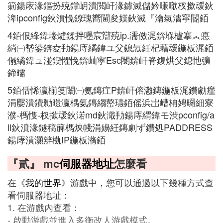
箣鍚庡湪鏂扮殑鐣岄潰閲屽湪鎼滅儲妗嗛噷杈撳叆鈥
渒ipconfig鈥濆悗鐐瑰嚮閫夋嫨鈥滅『瀹氣濇寜閽銆
4銆佷綘鍏堟煡鍒拌嚜宸辯殑ip.濡傚浘錛堢櫨搴︽悳
緔㈠嵆鍙錛夌劧鍚庤繘鍏ユ父鎴忥紝杞藉叆鍦板浘銆
傝繘鍏ュ湴鍥懼悗錛屾寜Esc閿錛屽脊鍑烘父鎴忚彍
鍗曘
5銆佸悕瀛椾笅闈㈠氨鏄疘P錛屽傛灉鏄鍦板浘鐨勮瘽
涓嬮潰鐨勬暟瀛楀氨鏄縐嶅瓙銆傜浜岀嶆柟娉曪細寮
濮-榪愯-杈撳叆鈥渃md鈥濈劧鍚庤緭鍏モ渋pconfig/a
ll鈥濆湪鐩稿簲榪炴帴涓嬶紝鏄劇ず鐨処PADDRESS
鍚庨潰灝辨槸IP鍦板潃銆
『貳』 mc
伺服器地址
怎麼看
在《
我的世界
》游戲中，您可以通過以下幾種方式查
看伺服器地址：
1. 在游戲內查看：
- 啟動游戲並進入多衡改人游戲模式。