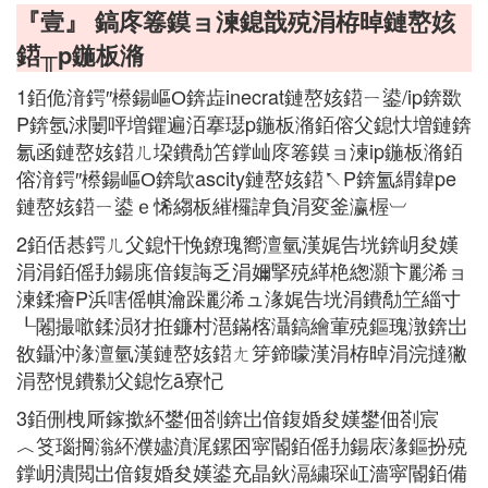
『壹』 鎬庝箞鏌ョ湅鎴戠殑涓栫晫鏈嶅姟
鍣╥p鍦板潃
1銆佹湇鍔″櫒鍚嶇О錛歮inecrat鏈嶅姟鍣ㄧ鍙/ip錛欼
P錛氬浗闄呯増鑺遍洦搴璱p鍦板潃銆傛父鎴忕増鏈錛
氱函鏈嶅姟鍣ㄦ垜鐨勪笘鐣屾庝箞鏌ョ湅ip鍦板潃銆
傛湇鍔″櫒鍚嶇О錛歍ascity鏈嶅姟鍣↖P錛氳緭鍏pe
鏈嶅姟鍣ㄧ鍙ｅ悕縐板繀欏諱負涓変釜瀛楃︺
2銆佸惎鍔ㄦ父鎴忓悗鐐瑰嚮澶氫漢娓告垙錛岄夋嫨
涓涓銆傜劧鍚庣偣鍑誨乏涓嬭掔殑緙栬緫灝卞彲浠ョ
湅鍒癐P浜嗐傜帺瀹跺彲浠ュ湪娓告垙涓鐨勪笁緇寸
┖闂撮噷鍒涢犲拰鐮村潖鏋楁灄鎬繪葷殑鏂瑰潡錛岀
敋鑷沖湪澶氫漢鏈嶅姟鍣ㄤ笌鍗曚漢涓栫晫涓浣撻獙
涓嶅悓鐨勬父鎴忔ā寮忋
3銆侀栧厛鎵撳紑鐢佃剳錛岀偣鍑婚夋嫨鐢佃剳宸
︿笅瑙掆滃紑濮嬧濆浘鏍囨寜閽銆傜劧鍚庡湪鏂扮殑
鐣岄潰閲岀偣鍑婚夋嫨鍙充晶鈥滆繍琛屸濇寜閽銆備