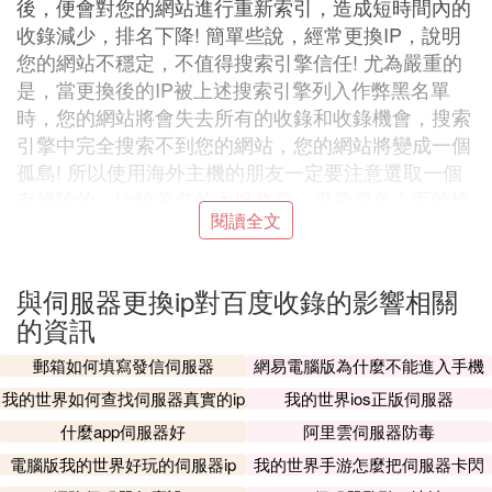
後，便會對您的網站進行重新索引，造成短時間內的
收錄減少，排名下降! 簡單些說，經常更換IP，說明
您的網站不穩定，不值得搜索引擎信任! 尤為嚴重的
是，當更換後的IP被上述搜索引擎列入作弊黑名單
時，您的網站將會失去所有的收錄和收錄機會，搜索
引擎中完全搜索不到您的網站，您的網站將變成一個
孤島! 所以使用海外主機的朋友一定要注意選取一個
有經驗的、比較著名的大服務商，盡量避免上面的情
閱讀全文
況出現。
2. 網站換伺服器，是否會對百度排名有影
與伺服器更換ip對百度收錄的影響相關
響
的資訊
網站換伺服器，是否會對網路排名有影響？
郵箱如何填寫發信伺服器
網易電腦版為什麼不能進入手機
伺服器
我的世界如何查找伺服器真實的ip
我的世界ios正版伺服器
是有影響的；至於影響大不大要看你網站的現狀；如
什麼app伺服器好
阿里雲伺服器防毒
果你網站是一個新的企業站，收錄比較少，蜘蛛抓取
頻率很低，不經常訪問；那影響是比較大的；如果你
電腦版我的世界好玩的伺服器ip
我的世界手游怎麼把伺服器卡閃
退