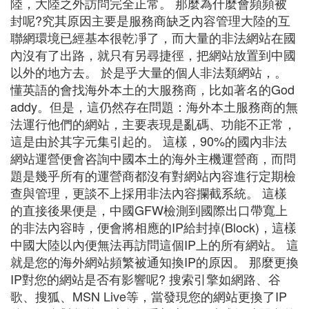
陸，大陸之外訪問完全正常。 那麼為什麼會頻頻被
封呢?究其原因主要是服務商缺乏內容管理大陸的互
聯網環境已經基本很乾凈了，而大量的非法網站在國
內沒有了出路，就只有另尋捷徑，把網站放置到中國
以外的地方去。 於是乎大量的個人非法類網站，。
懂英語的會找海外本土的大服務商，比如著名的God
addy。但是，這仍然存在問題：海外本土服務商的無
法運行他們的網站，主要表現是亂碼、功能不正常，
這是由於其字元集引起的。 這樣，90%的國內非法
網站運營便會咨詢中國本土的海外主機運營商，而問
題是幾乎所有的運營商都沒有對網站內容進行定期檢
查與管理，更談不上採用非法內容攔截系統。 這樣
的直接後果便是，中國GFW檢測到國際出口帶寬上
的非法內容時，便會將相應的IP給封掉(Block)，這樣
中國大陸以內便無法再訪問這個IP上的所有網站。 這
就是您的海外網站頻繁被通知換IP的原因。 那麼更換
IP對您的網站是否有影響呢? 搜索引擎如網路、谷
歌、搜狐、MSN Live等，當發現您的網站更換了IP