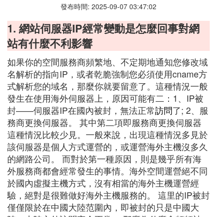
發布時間: 2025-09-07 03:47:02
1. 網站伺服器IP經常變動是怎麼回事對網
站有什麼不利影響
如果你的空間服務商頻繁地、不定期地通知您修改域
名解析的指向IP，或者乾脆強制您必須使用cname方
式解析您的域名，那麼你就要留意了。這種情況一般
發生在使用海外伺服器上，原因可能有二：1、IP被
封——伺服器IP在國內被封，無法正常
訪問
了; 2、服
務商更換伺服器。 其中第二項即服務商更換伺服器
這種情況比較少見。一般來說，出現這種情況多見於
該伺服器是個人方式運營的，或運營海外主機沒多久
的網路公司。 而對於第一種原因，則是幾乎所有海
外服務商都會經常發生的事情。海外空間運營絕不同
於國內虛擬主機方式，沒有相當的海外主機運營經
驗，絕對是很難做好海外主機服務的。 這里的IP被封
僅僅限於在中國大陸范圍內，即被封的只是中國大