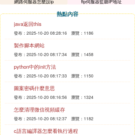
的網站比較成熟，在搜索引擎的權重值比較高的話，
網路伺服器怎麼設ip
ftp伺服器監聽IP地址
基本上影響比較小。 （搜索引擎排名過程簡介）
熱點內容
如何把網站換IP影響降到最小
java返回this
發布：2025-10-20 08:28:16
瀏覽：1186
更換IP之後，個人覺得首先要做的是吸引蜘蛛盡快的
多的識別你域名重新解析後的IP地址；如果因為更換I
製作腳本網站
P之後降權或者被K，恢復起來比較容易。
發布：2025-10-20 08:17:34
瀏覽：1458
python中的init方法
如果因為更改伺服器而更換IP的話，那麼正確更換伺
服器需要考慮因素和實施步驟如下： 需要考慮因
發布：2025-10-20 08:17:33
瀏覽：1150
素：1）伺服器的
緩存
問題會導致蜘蛛抓取延誤；2）
圖案密碼什麼意思
如何實現蜘蛛從舊的伺服器換到新的伺服器的正確轉
換；
發布：2025-10-20 08:16:56
瀏覽：1324
怎麼清理微信視頻緩存
具體步驟：
發布：2025-10-20 08:12:37
瀏覽：1182
第一：需要下載你的原
資料庫
和程序等文件
c語言編譯器怎麼看執行過程