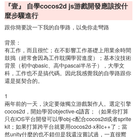
『壹』 自學cocos2d js游戲開發應該按什
麼步驟進行
跟你簡要說一下我的自學路，以免你走彎路
背景：
有工作，而且很忙；在不影響工作基礎上用業余時間
鼓搗（經常會因為工作耽擱學習進度）；基本沒技術
背景（初中qbasic、高中pascal半吊子），大學文
科，工作也不是搞代碼。因此我感覺我的自學路跟你
還是挺契合的。
1
兩年前的一天，決定要做獨立游戲製作人。選定引擎
cocos2d，開始學習objective-
c語言
；（如果你打算
只在iOS平台開發可以學obj-c配合cocos2d或者sprite
kit；如果打算跨平台就要用cocos2d-x和c++了；當
然unity什麼的也不錯但是我還沒嘗試過，一直很嚮