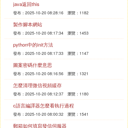
java返回this
cocosbuilder的夠我用的。//更新：後來用到了Particl
eDesigner和cocosbuilder兩個軟體的粒子編輯混搭
發布：2025-10-20 08:28:16
瀏覽：1182
製作腳本網站
我當時遇到的一個大麻煩是如何讓cocosbuilder、coc
發布：2025-10-20 08:17:34
瀏覽：1453
os2d版本互相兼容且cocosbuilder無問題。大概情況
是這樣：cocosbuilder2.1和cocos2d-iphone2.0及2.1
python中的init方法
版本都不協調怎麼辦？；What version of Cocosbuild
發布：2025-10-20 08:17:33
瀏覽：1147
er and Cocos2d-iphone should I choose?
圖案密碼什麼意思
目前我使用的cocosbuilder 2.1版本（漸變層有bug、
發布：2025-10-20 08:16:56
瀏覽：1321
並且很可惜動畫播放完沒有觸發消息的機制，我只好
把每個動畫時長都手動記錄一下自己處理）
怎麼清理微信視頻緩存
發布：2025-10-20 08:12:37
瀏覽：1180
======3月12日更新======
在 @GarfieldKwong 指點下發現這個版本動畫播放完
c語言編譯器怎麼看執行過程
是可以觸發消息機制的，更高級版本3.x支持的效果
發布：2025-10-20 08:00:32
瀏覽：1541
應該是在動畫中就加入callback的關鍵幀
郵箱如何填寫發信伺服器
新技能get√