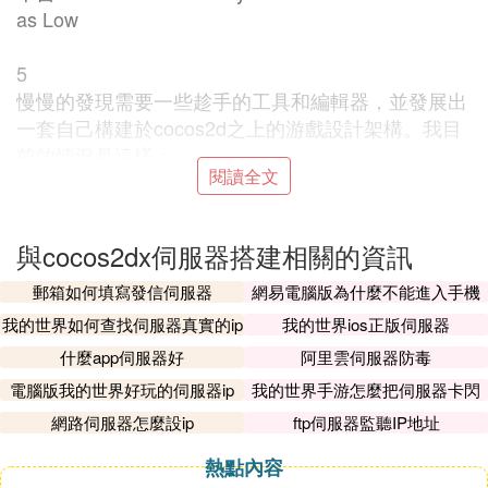
as Low
5
慢慢的發現需要一些趁手的工具和編輯器，並發展出
一套自己構建於cocos2d之上的游戲設計架構。我目
前的情況是這樣：
閱讀全文
關卡編輯我使用plist文件配合自己寫的類；
與cocos2dx伺服器搭建相關的資訊
sprite sheet使用TexturePacker<TexturePacker>；
郵箱如何填寫發信伺服器
網易電腦版為什麼不能進入手機
伺服器
動畫/UI編輯最初自己手寫太累，後來選擇了cocosbui
我的世界如何查找伺服器真實的ip
我的世界ios正版伺服器
lder，請注意現在這個軟體已經停止維護，轉而引導
什麼app伺服器好
阿里雲伺服器防毒
用戶使用SpriteBuilder<SpriteBuilder>（域名都做了
電腦版我的世界好玩的伺服器ip
我的世界手游怎麼把伺服器卡閃
自動跳轉；SpriteBuilder我木有研究過，建議你研究
退
網路伺服器怎麼設ip
ftp伺服器監聽IP地址
一下）。
熱點內容
粒子編輯我自己還沒實際用到，如果真正需要我感覺