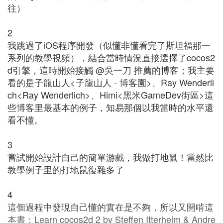
往）
2
我跳過了iOS程序開發（似懂非懂看完了斯坦福那一
系列的教學視頻），結合當時情況直接選擇了cocos2
d引擎，這時開始接觸 @吳一刀 推薦的博客；我主要
看的是子龍山人<子龍山人 - 博客園>、Ray Wenderli
ch<Ray Wenderlich>、Himi<黑米GameDev街區>這
些博客里最基本的例子，知易那個以我當時的水平還
看不懂。
3
嘗試開始設計自己的簡單游戲，我做打地鼠！當然比
教學例子里的打地鼠復雜多了
4
這個過程中發現自己懂的實在是不夠，所以又開啃這
本書：Learn cocos2d 2 by Steffen Itterheim & Andre