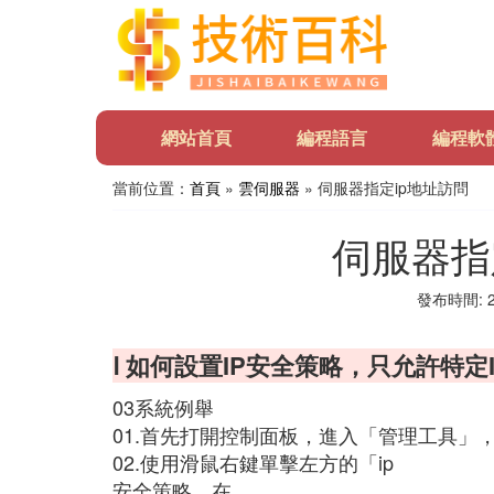
網站首頁
編程語言
編程軟
當前位置：
首頁
»
雲伺服器
» 伺服器指定ip地址訪問
伺服器指
發布時間: 20
Ⅰ 如何設置IP安全策略，只允許特定I
03系統例舉
01.首先打開控制面板，進入「管理工具」
02.使用滑鼠右鍵單擊左方的「ip
安全策略，在