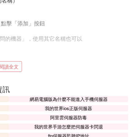
的名稱）
，點擊「添加」按鈕
許訪問的機器」，使用其它名稱也可以
閱讀全文
伺服器的ip中的一個（每次只能添加一個，所以需要
資訊
網易電腦版為什麼不能進入手機伺服器
我的世界ios正版伺服器
p全部添加
阿里雲伺服器防毒
我的世界手游怎麼把伺服器卡閃退
ftp伺服器監聽IP地址