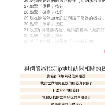
26.選擇剛創建的篩選器操作（即24步設置
27.點擊「應用」按鈕
28.點擊「確定」按鈕
29.現在開始添加允許訪問該伺服器的機器
30.點擊「添加」按鈕
31.設置ip篩選器名稱，建議設置為「允
32.點擊「添加」按鈕
33.將「源地址」設置為「一個特定的
ip
地址」，並設置下方的ip地址為允許訪問該
慢慢添加）
34.設置「目標地址」為「我的
與伺服器指定ip地址訪問相關的
ip
地址」
郵箱如何填寫發信伺服器
35.點擊「確定」按鈕
我的世界如何查找伺服器真實的ip
36.重復32至35步將要允許訪問該伺服器的i
什麼app伺服器好
37.點擊「確定」按鈕
電腦版我的世界好玩的伺服器ip
38.選擇剛創建的「ip
網路伺服器怎麼設ip