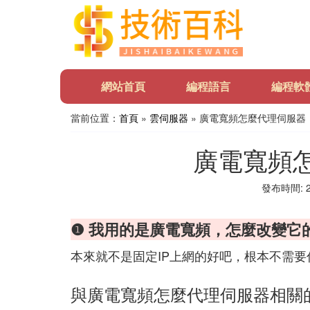
網站首頁
編程語言
編程軟
當前位置：
首頁
»
雲伺服器
» 廣電寬頻怎麼代理伺服器
廣電寬頻
發布時間: 20
❶ 我用的是廣電寬頻，怎麼改變它的
本來就不是固定IP上網的好吧，根本不需
與廣電寬頻怎麼代理伺服器相關