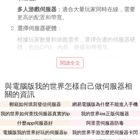
：適合大量玩家同時在線，需要
多人游戲伺服器
更高的配置和帶寬。
：
選擇伺服器硬體
根據玩家數量和游戲需求，選擇合適的伺服器硬
體，包括CPU、內存、硬碟和帶寬等。
也可以考慮使用雲服務提供商（如阿里雲、騰訊
閱讀全文
雲等）提供的伺服器實例，便於管理和擴展。
二、安裝與配置
與電腦版我的世界怎樣自己做伺服器相
：
安裝Java
關的資訊
《我的世界》伺服器基於Java運行，因此需要
郵箱如何填寫發信伺服器
網易電腦版為什麼不能進入手機
確保伺服器上已安裝Java環境。
伺服器
我的世界如何查找伺服器真實的ip
我的世界ios正版伺服器
：
下載並安裝伺服器軟體
什麼app伺服器好
阿里雲伺服器防毒
從《我的世界》官方網站或相關社區下載最新版
電腦版我的世界好玩的伺服器ip
我的世界手游怎麼把伺服器卡閃
本的伺服器軟體。
退