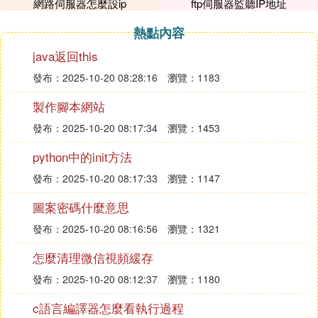
網路伺服器怎麼設ip
ftp伺服器監聽IP地址
解壓
並放置在合適的目錄下，通常命名為「min
熱點內容
ecraft_server」。
java返回this
：
配置伺服器文件
發布：2025-10-20 08:28:16
瀏覽：1183
編輯「server.properties」文件，根據需求調整
伺服器設置，如游戲模式、難度、最大玩家數
製作腳本網站
等。
發布：2025-10-20 08:17:34
瀏覽：1453
還可以配置防火牆規則，確保伺服器埠（默認為
python中的init方法
25565）對外開放。
發布：2025-10-20 08:17:33
瀏覽：1147
三、啟動與測試
圖案密碼什麼意思
：
啟動伺服器
發布：2025-10-20 08:16:56
瀏覽：1321
在伺服器軟體目錄下，運行「java -Xmx1024M
怎麼清理微信視頻緩存
-jar server.jar nogui」命令（其中「-Xmx1024
M」表示分配的內存大小，可根據實際情況調
發布：2025-10-20 08:12:37
瀏覽：1180
整）。
c語言編譯器怎麼看執行過程