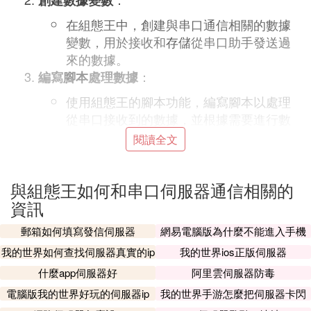
創建數據變數
在組態王中，創建與串口通信相關的數據
變數，用於接收和
存儲
從串口助手發送過
來的數據。
：
編寫
腳本
處理數據
使用組態王的腳本功能，編寫腳本以處理
從串口接收到的數據，並根據需要進行數
據處理或存儲到資料庫中。
閱讀全文
三、資料庫連接與數據存儲
：
配置資料庫連接
與組態王如何和串口伺服器通信相關的
資訊
在組態王中，配置資料庫連接參數，包括
資料庫類型、
伺服器地址
、資料庫名稱、
郵箱如何填寫發信伺服器
網易電腦版為什麼不能進入手機
用戶名和密碼等。
伺服器
我的世界如何查找伺服器真實的ip
我的世界ios正版伺服器
：
創建資料庫表
什麼app伺服器好
阿里雲伺服器防毒
在資料庫中創建一個表，用於存儲從組態
電腦版我的世界好玩的伺服器ip
我的世界手游怎麼把伺服器卡閃
王發送過來的數據。表的欄位應與組態王
退