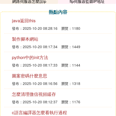
網路伺服器怎麼設ip
ftp伺服器監聽IP地址
中的數據變數相對應。
：
編寫數據插入腳本
熱點內容
在組態王中，編寫腳本以將處理後的數據
java返回this
插入到資料庫中。這可以通過調用資料庫
發布：2025-10-20 08:28:16
瀏覽：1180
存儲過程或使用SQL語句實現。
製作腳本網站
：
總結
發布：2025-10-20 08:17:34
瀏覽：1449
通過虛擬串口VSPD軟體生成一對相互連接的虛
python中的init方法
擬串口，實現串口助手與組態王之間的數據通
信。
發布：2025-10-20 08:17:33
瀏覽：1144
在組態王中配置串口通信參數和數據變數，並編
圖案密碼什麼意思
寫腳本處理接收到的數據。
配置資料庫連接參數，創建資料庫表，並編寫數
發布：2025-10-20 08:16:56
瀏覽：1318
據插入腳本，實現組態王與資料庫之間的數據聯
怎麼清理微信視頻緩存
機存儲。
發布：2025-10-20 08:12:37
瀏覽：1176
c語言編譯器怎麼看執行過程