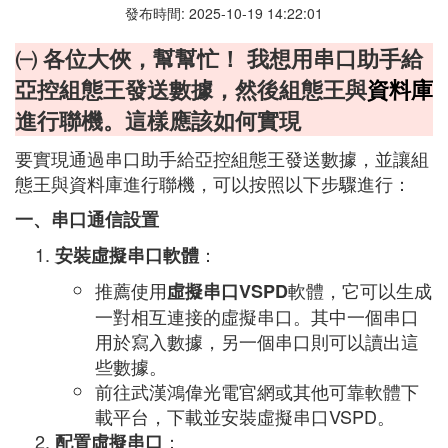
發布時間: 2025-10-19 14:22:01
㈠ 各位大俠，幫幫忙！ 我想用串口助手給
亞控組態王發送數據，然後組態王與
資料庫
進行聯機。這樣應該如何實現
要實現通過串口助手給亞控組態王發送數據，並讓組
態王與資料庫進行聯機，可以按照以下步驟進行：
一、串口通信設置
：
安裝虛擬串口軟體
推薦使用
軟體，它可以生成
虛擬串口VSPD
一對相互連接的虛擬串口。其中一個串口
用於寫入數據，另一個串口則可以讀出這
些數據。
前往武漢鴻偉光電官網或其他可靠軟體下
載平台，下載並安裝虛擬串口VSPD。
：
配置虛擬串口