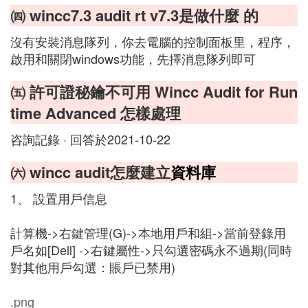
㈣ wincc7.3 audit rt v7.3是做什麼 的
沒有安裝消息隊列，你去電腦的控制面板里，程序，
啟用和關閉windows功能，先擇消息隊列即可
㈤ 許可證秘鑰不可用 Wincc Audit for Run
time Advanced 怎樣處理
咨詢記錄 · 回答於2021-10-22
㈥ wincc audit怎麼建立
資料庫
1、 設置用戶信息
計算機->右鍵管理(G)->本地用戶和組->當前登錄用
戶名如[Dell] ->右鍵屬性->只勾選密碼永不過期(同時
對其他用戶勾選：賬戶已禁用)
.png