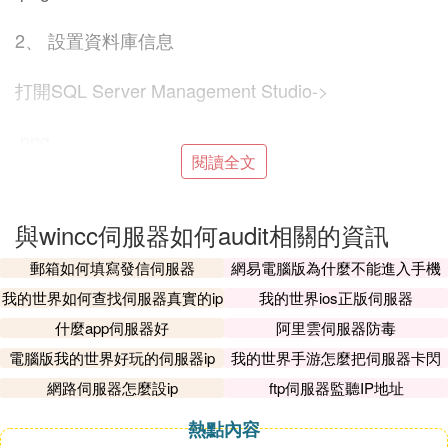
2、 設置資料庫信息
打開SQL Server Management Studio->
.png
閱讀全文
Connect建立鏈接
與wincc伺服器如何audit相關的資訊
㈦ 許可證秘鑰不可用 Wincc Audit for Run
time Advanced 怎樣處理
郵箱如何填寫發信伺服器
網易電腦版為什麼不能進入手機
伺服器
我的世界如何查找伺服器真實的ip
我的世界ios正版伺服器
1、這是觸摸屏審計追蹤功能授權檢查；
什麼app伺服器好
阿里雲伺服器防毒
2、打開你的授權軟體，選擇全部密鑰，第1328項打
電腦版我的世界好玩的伺服器ip
我的世界手游怎麼把伺服器卡閃
鉤，安裝長密鑰；
退
網路伺服器怎麼設ip
ftp伺服器監聽IP地址
4、連接觸摸屏，電腦中CDEF的許可證選擇傳輸到
熱點內容
觸摸屏上即可。