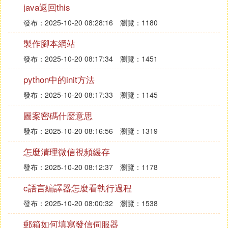
java返回this
㈧ wincc audit 怎麼用
發布：2025-10-20 08:28:16
瀏覽：1180
audit主要是做GMP認證的電子簽名及操作記錄是win
製作腳本網站
cc的一個插件需要根據需求來編輯的
發布：2025-10-20 08:17:34
瀏覽：1451
㈨ wincc audit 能記錄新建用戶嗎
python中的init方法
能。
發布：2025-10-20 08:17:33
瀏覽：1145
已經在報警記錄里創建了WINCC系統消息。
圖案密碼什麼意思
2.在報警控制項里短期和長期歸檔都能看到100
發布：2025-10-20 08:16:56
瀏覽：1319
8003和1008005的信息。
3.在winccaudit里沒有記錄。（audit記錄其它IO
怎麼清理微信視頻緩存
域的修改都正常的）
發布：2025-10-20 08:12:37
瀏覽：1178
安裝軟體Wincc7.2和Audit7.2，系統運行Audit
c語言編譯器怎麼看執行過程
可以正常記錄參數修改信息，但是不記錄用戶名
發布：2025-10-20 08:00:32
瀏覽：1538
登錄和退出，請問這個在哪裡設置？，如何操
作，謝謝！
郵箱如何填寫發信伺服器