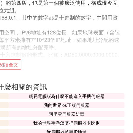
ocol，IP）的第四版，也是第一個被廣泛使用，構成現今互
4位元組。
.168.0.1，其中的數字都是十進制的數字，中間用實
用空間，IPv6地址有128位長。如果地球表面（含陸
平方米擁有7*10^23個IP地址；如果地址分配的速
才能將所有的地址分配完畢。
進制數的形式。比如：AD80:0000:0000:0000:
6地址。
閱讀全文
什麼相關的資訊
的方法是輸入OA系統伺服器地址即可。
網易電腦版為什麼不能進入手機伺服器
因此一般來說伺服器應具備承擔服務並且保障服務
其它計算機訪問文件）、
資料庫
伺服器、應用程序
我的世界ios正版伺服器
阿里雲伺服器防毒
統匯流排等，相比通用的計算機架構，在處理能
我的世界手游怎麼把伺服器卡閃退
可管理性等方面要求更高。
ftp伺服器監聽IP地址