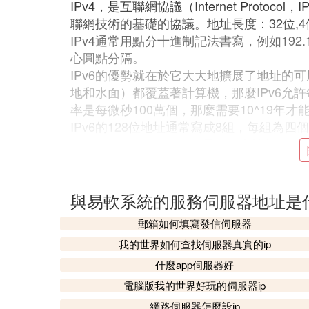
IPv4，是互聯網協議（Internet Prot
聯網技術的基礎的協議。地址長度：32位,
IPv4通常用點分十進制記法書寫，例如192
心圓點分隔。
IPv6的優勢就在於它大大地擴展了地址的可
地和水面）都覆蓋著計算機，那麼IPv6允許每
率是每微秒100萬個，那麼需要10^19年
IPv6的128位地址通常寫成8組，每組為四個十六
ABAA:0000:00C2:0002 是一個合法的IPv
❸ 伺服器地址怎麼填寫
與易軟系統的服務伺服器地址是
以e- mobile77為例，伺服器地址填寫
郵箱如何填寫發信伺服器
由於伺服器需要響應服務請求，並進行處理
的能力。通常分為文件伺服器（能使用戶在
我的世界如何查找伺服器真實的ip
伺服器、WEB伺服器等。
什麼app伺服器好
伺服器的構成包括處理器、硬碟、內存、系
電腦版我的世界好玩的伺服器ip
力、穩定性、可靠性、安全性、可擴展性、
網路伺服器怎麼設ip