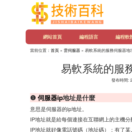
網站首頁
編程語言
編程軟
當前位置：
首頁
»
雲伺服器
» 易軟系統的服務伺服器地
易軟系統的服
發布時間: 20
❶
伺服器ip
地址是什麼
意思是伺服器的ip地址。
IP地址就是給每個連接在互聯網上的主機分
IP地址就好像電話號碼（地址碼）：有了