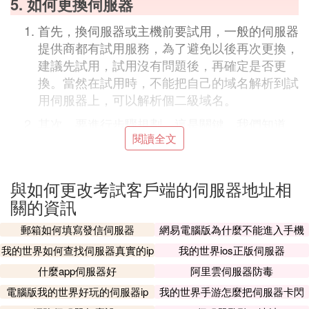
5. 如何更換伺服器
首先，換伺服器或主機前要試用，一般的伺服器
提供商都有試用服務，為了避免以後再次更換，
建議先試用，試用沒有問題後，再確定是否更
換。當然在試用時，不能把自己的域名解析到試
用伺服器上，可以解析個二級域名。
其次，要進行步驟規劃，這是關鍵。我們知道，
閱讀全文
要更換伺服器，需要做這些工作：備份程序和數
據，
上傳
程序，導入
資料庫
，重新解析域名，域
名綁定，配置資料庫，原來伺服器中內容清理
與如何更改考試客戶端的伺服器地址相
等，這些工作中，有許多步驟需要關閉網站。雖
關的資訊
然看起來很多，但只要規劃好順利和時間，可以
使工作有序而且縮短網站關閉時間。我的做法：
郵箱如何填寫發信伺服器
網易電腦版為什麼不能進入手機
先把程序和數據備份出來，然後聯系服務商提供
伺服器
我的世界如何查找伺服器真實的ip
我的世界ios正版伺服器
新空間的名稱和密碼，這樣，可以先把程序上傳
什麼app伺服器好
阿里雲伺服器防毒
並把資料庫導入，然後配置好資料庫，並把空間
電腦版我的世界好玩的伺服器ip
我的世界手游怎麼把伺服器卡閃
中需要的配置一並做好。這期間，因為原來的伺
退