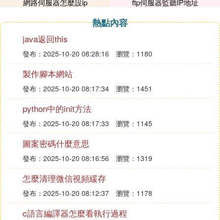
服器還能使用，域名解析也沒有改變，所以網站
網路伺服器怎麼設ip
ftp伺服器監聽IP地址
可以正常
訪問
。激光切割機接下來，需要關閉網
熱點內容
站來做：解析域名到新的ip地址，域名重新綁
java返回this
定。這時候網站不能訪問了，但重新解析和綁定
後，一般經過幾分鍾最多十幾分鍾，新伺服器就
發布：2025-10-20 08:28:16
瀏覽：1180
可以訪問了。在這等待的時間里，原來伺服器的
製作腳本網站
內容可以清理一下。這樣整個過程下來，網站就
可以只關閉很短的時間。
發布：2025-10-20 08:17:34
瀏覽：1451
最後要提醒的是，在初次選擇伺服器時，考慮盡
python中的init方法
量全面些，盡可能避免更換。這個更換伺服器的
發布：2025-10-20 08:17:33
瀏覽：1145
步驟和想法，其實說起來也很簡單，只要自己仔
細考慮一下就可以做出正確的步驟選擇，但作為
圖案密碼什麼意思
菜鳥，作為新站長，我想也會有一些人需要這些
發布：2025-10-20 08:16:56
瀏覽：1319
經驗，寫出來供象我一樣的新站長借鑒吧。
怎麼清理微信視頻緩存
6. 「卓帆信息技術考試系統」如何設置考
發布：2025-10-20 08:12:37
瀏覽：1178
試伺服器！！
c語言編譯器怎麼看執行過程